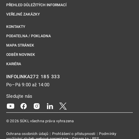
PŘEHLED DŮLEŽITÝCH INFORMACÍ
VEŘEJNÉ ZAKÁZKY
KONTAKTY
PODATELNA / POKLADNA
MAPA STRÁNEK
ODBĚR NOVINEK
KARIÉRA
272 185 333
INFOLINKA
Po–Pá 9:00 až 14:00
Sledujte nás
Odkaz se otevře na nové kartě
Odkaz se otevře na nové kartě
Odkaz se otevře na nové kartě
Odkaz se otevře na nové kartě
Odkaz se otevře na nové kartě
© 2026 SÚKL všechna práva vyhrazena
Ochrana osobních údajů
|
Prohlášení o přístupnosti
|
Podmínky
využívání služeb webové prezentace
|
Oznam.to
|
RSS