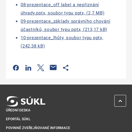
08-prezentace_off label a nepřiznání
úhrady.pptx, soubor typu pptx, (2,7 MB)
09-prezentace_základy správního chování
účastníků, soubor typu pptx, (213,17 kB)
10-prezentace_lhůty, soubor typu pptx,
(242,38 kB)
Odkaz se otevře na nové kartě
Odkaz se otevře na nové kartě
Odkaz se otevře na nové kartě
Odkaz se otevře na nové kartě
ZPĚT 
ÚŘEDNÍ DESKA
EPORTÁL SÚKL
POVINNĚ ZVEŘEJŇOVANÉ INFORMACE