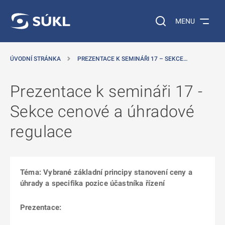
 NA HLAVNÍ OBSAH
Vyhledávání na web
MENU
ÚVODNÍ STRÁNKA
PREZENTACE K SEMINÁŘI 17 – SEKCE…
Prezentace k semináři 17 -
Sekce cenové a úhradové
regulace
Téma: Vybrané základní principy stanovení ceny a
úhrady a specifika pozice účastníka řízení
Prezentace: