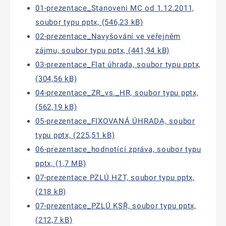
01-prezentace_Stanoveni MC od 1.12.2011,
soubor typu pptx, (546,23 kB)
02-prezentace_Navyšování ve veřejném
zájmu, soubor typu pptx, (441,94 kB)
03-prezentace_Flat úhrada, soubor typu pptx,
(304,56 kB)
04-prezentace_ZR_vs._HR, soubor typu pptx,
(562,19 kB)
05-prezentace_FIXOVANÁ ÚHRADA, soubor
typu pptx, (225,51 kB)
06-prezentace_hodnotící zpráva, soubor typu
pptx, (1,7 MB)
07-prezentace PZLÚ HZT, soubor typu pptx,
(218 kB)
07-prezentace_PZLÚ KSŘ, soubor typu pptx,
(212,7 kB)