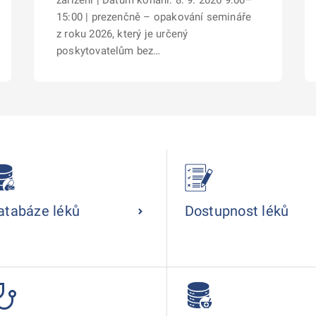
zařízení | Datum konání: 8. 9. 2026 9:00–
15:00 | prezenčně – opakování semináře
z roku 2026, který je určený
poskytovatelům bez…
atabáze léků
Dostupnost léků