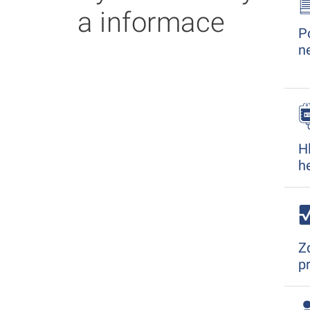
a informace
P
n
H
h
Z
p