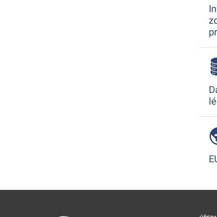
I
z
p
D
lé
E