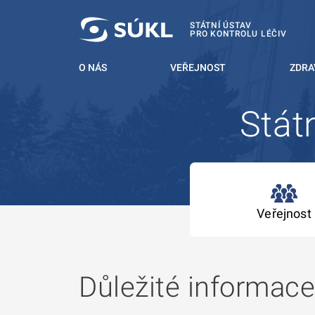
 NA HLAVNÍ OBSAH
STÁTNÍ ÚSTAV
PRO KONTROLU LÉČIV
O NÁS
VEŘEJNOST
ZDRA
Státn
Veřejnost
Důležité informace