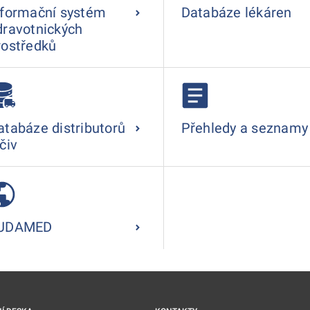
nformační systém
Databáze lékáren
dravotnických
rostředků
atabáze distributorů
Přehledy a seznamy
čiv
UDAMED