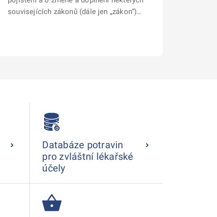
pojištění a o změně a doplnění některých
souvisejících zákonů (dále jen „zákon“)…
Databáze potravin
pro zvláštní lékařské
účely