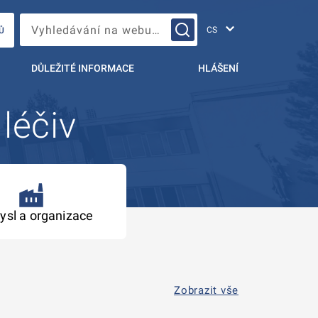
Změna jazyka
Vyhledávání na webu…
Ů
DŮLEŽITÉ INFORMACE
HLÁŠENÍ
 léčiv
ysl a organizace
Zobrazit vše