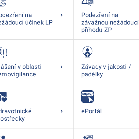
odezření na
Podezření na
ežádoucí účinek LP
závažnou nežádoucí
příhodu ZP
lášení v oblasti
Závady v jakosti /
emovigilance
padělky
dravotnické
ePortál
rostředky