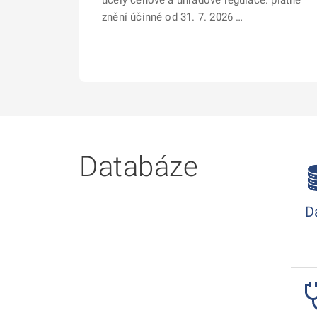
účely cenové a úhradové regulace. platné
znění účinné od 31. 7. 2026 …
Databáze
D