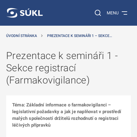
 NA HLAVNÍ OBSAH
Vyhledávání na web
MENU
ÚVODNÍ STRÁNKA
PREZENTACE K SEMINÁŘI 1 – SEKCE…
Prezentace k semináři 1 -
Sekce registrací
(Farmakovigilance)
Téma: Základní informace o farmakovigilanci –
legislativní požadavky a jak je naplňovat v prostředí
malých společností držitelů rozhodnutí o registraci
léčivých přípravků