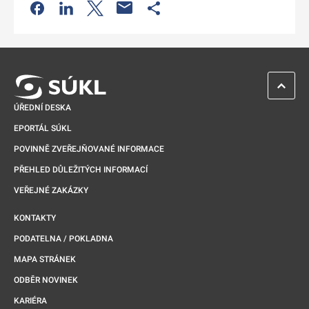
Odkaz se otevře na nové kartě
Odkaz se otevře na nové kartě
Odkaz se otevře na nové kartě
Odkaz se otevře na nové kartě
ZPĚT 
ÚŘEDNÍ DESKA
EPORTÁL SÚKL
POVINNĚ ZVEŘEJŇOVANÉ INFORMACE
PŘEHLED DŮLEŽITÝCH INFORMACÍ
VEŘEJNÉ ZAKÁZKY
KONTAKTY
PODATELNA / POKLADNA
MAPA STRÁNEK
ODBĚR NOVINEK
KARIÉRA