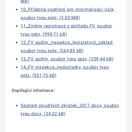
MB)
10_Přídatná opatření pro minimalizaci rizik,
soubor typu pptx, (3,03 MB)
11_Změny registrace z pohledu FV, soubor
typu pptx, (999,71 kB)
12_FV audity_inspekce_legislativní_základ,
soubor typu pptx, (264,85 kB)
13_FV audity, soubor typu pptx, (259,44 kB)
14_FV inspekce_nedostatky, soubor typu
pptx, (551,75 kB)
Doplňující informace:
Seznam použitých zkratek_2017.docx, soubor
typu docx, (34,32 kB)