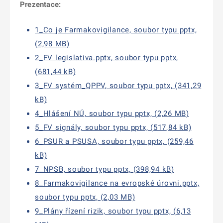
Prezentace:
1_Co je Farmakovigilance, soubor typu pptx,
(2,98 MB)
2_FV legislativa.pptx, soubor typu pptx,
(681,44 kB)
3_FV systém_QPPV, soubor typu pptx, (341,29
kB)
4_Hlášení NÚ, soubor typu pptx, (2,26 MB)
5_FV signály, soubor typu pptx, (517,84 kB)
6_PSUR a PSUSA, soubor typu pptx, (259,46
kB)
7_NPSB, soubor typu pptx, (398,94 kB)
8_Farmakovigilance na evropské úrovni.pptx,
soubor typu pptx, (2,03 MB)
9_Plány řízení rizik, soubor typu pptx, (6,13