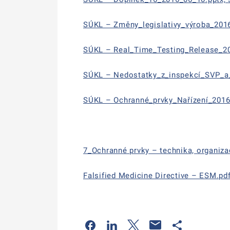
SÚKL – Změny_legislativy_výroba_2016_
SÚKL – Real_Time_Testing_Release_201
SÚKL – Nedostatky_z_inspekcí_SVP_a_s
SÚKL – Ochranné_prvky_Nařízení_2016_1
7_Ochranné prvky – technika, organizac
Falsified Medicine Directive – ESM.pdf
Odkaz se otevře na nové kartě
Odkaz se otevře na nové kart
Odkaz se otevře na nov