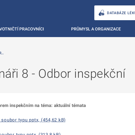
DATABÁZE LÉK
VOTNIČTÍ PRACOVNÍCI
PRŮMYSL A ORGANIZACE
R…
áři 8 - Odbor inspekční
rem inspekčním na téma: aktuální témata
oubor typu pptx, (454,62 kB)
oubor typu pptx, (313,8 kB)