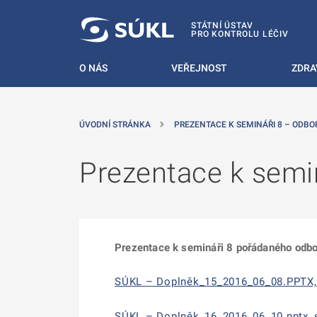
 NA HLAVNÍ OBSAH
STÁTNÍ ÚSTAV
PRO KONTROLU LÉČIV
O NÁS
VEŘEJNOST
ZDRA
ÚVODNÍ STRÁNKA
PREZENTACE K SEMINÁŘI 8 – ODBO
Prezentace k semin
Prezentace k semináři 8 pořádaného odbo
SÚKL – Doplněk_15_2016_06_08.PPTX, s
SÚKL – Doplněk_16_2016_06_10.pptx, s