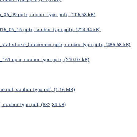
06_09.pptx, soubor typu pptx, (206,58 kB)
6_06_16.pptx, soubor typu pptx, (224,94 kB)
tatistické_hodnocení.pptx, soubor typu pptx, (485,68 kB)
61.pptx, soubor typu pptx, (210,07 kB)
e.pdf, soubor typu pdf, (1,16 MB)
, soubor typu pdf, (882,34 kB)
ě
é kartě