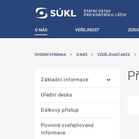
T NA POSTRANNÍ MENU
ÍT NA HLAVNÍ OBSAH
STÁTNÍ ÚSTAV
PRO KONTROLU LÉČIV
O NÁS
VEŘEJNOST
ZDRA
ÚVODNÍ STRÁNKA
O NÁS
VZDĚLÁVACÍ AKCE
Přeskočit postranní menu
P
Základní informace
Úřední deska
Dálkový přístup
Povinně zveřejňované
informace