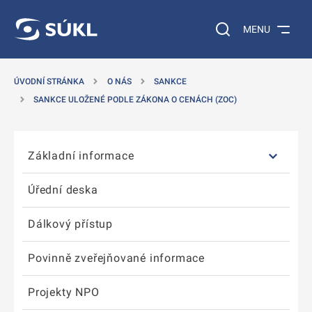
T NA POSTRANNÍ MENU
ÍT NA HLAVNÍ OBSAH
Vyhledávání na web
MENU
ÚVODNÍ STRÁNKA
O NÁS
SANKCE
SANKCE ULOŽENÉ PODLE ZÁKONA O CENÁCH (ZOC)
Přeskočit postranní menu
Základní informace
Úřední deska
Dálkový přístup
Povinně zveřejňované informace
Projekty NPO