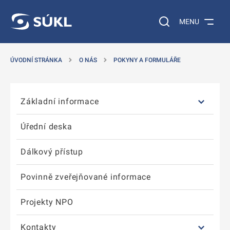
T NA POSTRANNÍ MENU
ÍT NA HLAVNÍ OBSAH
Vyhledávání na web
MENU
ÚVODNÍ STRÁNKA
O NÁS
POKYNY A FORMULÁŘE
Přeskočit postranní menu
Základní informace
Úřední deska
Dálkový přístup
Povinně zveřejňované informace
Projekty NPO
Kontakty