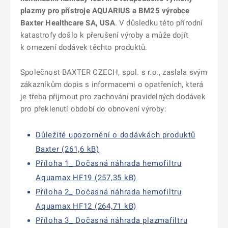
plazmy pro přístroje AQUARIUS a BM25 výrobce
Baxter Healthcare SA, USA
. V důsledku této přírodní
katastrofy došlo k přerušení výroby a může dojít
k omezení dodávek těchto produktů.
Společnost BAXTER CZECH, spol. s r.o., zaslala svým
zákazníkům dopis s informacemi o opatřeních, která
je třeba přijmout pro zachování pravidelných dodávek
pro překlenutí období do obnovení výroby:
Důležité upozornění o dodávkách produktů
Baxter (261,6 kB)
Příloha 1_ Dočasná náhrada hemofiltru
Aquamax HF19 (257,35 kB)
Příloha 2_ Dočasná náhrada hemofiltru
Aquamax HF12 (264,71 kB)
Příloha 3_ Dočasná náhrada plazmafiltru