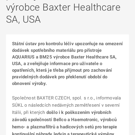
výrobce Baxter Healthcare
SA, USA
Státní ústav pro kontrolu léčiv upozorňuje na omezení
dodávek spotřebního materiálu pro přístroje
AQUARIUS a BM25 výrobce Baxter Healthcare SA,
USA, a zveřejňuje informace pro uživatele o
opatřeních, která je třeba přijmout pro zachování
pravidelných dodávek pro překlenutí období do
obnovení výroby.
Společnost BAXTER CZECH, spol. s r.o., informovala
SÚKL o následcích nedávných zemětřesení v severní
Itálii, při kterých
došlo i k poškozením výrobních
závodů společností Bellco a Haemotronic, výrobců
hemo- a plazmafiltrů a hadicových setů pro terapie
kontinuální náhrady ledvin a terapeutické výměny