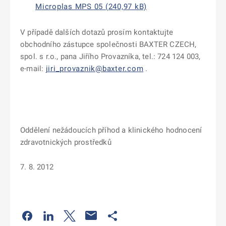
Microplas MPS 05 (240,97 kB)
V případě dalších dotazů prosím kontaktujte
obchodního zástupce společnosti BAXTER CZECH,
spol. s r.o., pana Jiřího Provazníka, tel.: 724 124 003,
e-mail:
jiri_provaznik@baxter.com
.
Oddělení nežádoucích příhod a klinického hodnocení
zdravotnických prostředků
7. 8. 2012
Odkaz se otevře na nové kartě
Odkaz se otevře na nové kartě
Odkaz se otevře na nové kartě
Odkaz se otevře na nové kartě