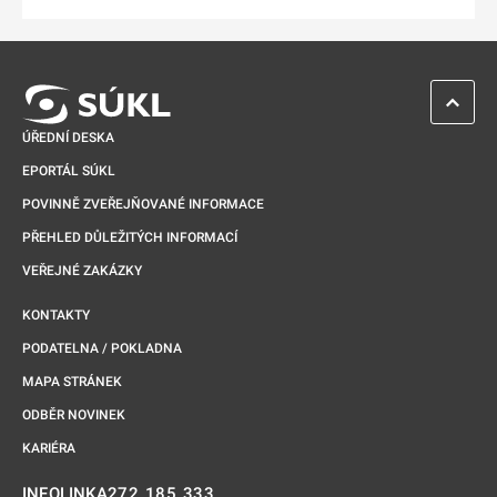
ZPĚT 
ÚŘEDNÍ DESKA
EPORTÁL SÚKL
POVINNĚ ZVEŘEJŇOVANÉ INFORMACE
PŘEHLED DŮLEŽITÝCH INFORMACÍ
VEŘEJNÉ ZAKÁZKY
KONTAKTY
PODATELNA / POKLADNA
MAPA STRÁNEK
ODBĚR NOVINEK
KARIÉRA
272 185 333
INFOLINKA