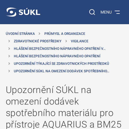
 NA HLAVNÍ OBSAH
Vyhledávání na web
MENU
ÚVODNÍ STRÁNKA
PRŮMYSL A ORGANIZACE
ZDRAVOTNICKÉ PROSTŘEDKY
VIGILANCE
HLÁŠENÍ BEZPEČNOSTNÍHO NÁPRAVNÉHO OPATŘENÍ V…
HLÁŠENÍ BEZPEČNOSTNÍHO NÁPRAVNÉHO OPATŘENÍ
UPOZORNĚNÍ TÝKAJÍCÍ SE ZDRAVOTNICKÝCH PROSTŘEDKŮ
UPOZORNĚNÍ SÚKL NA OMEZENÍ DODÁVEK SPOTŘEBNÍHO…
Upozornění SÚKL na
omezení dodávek
spotřebního materiálu pro
přístroje AQUARIUS a BM25