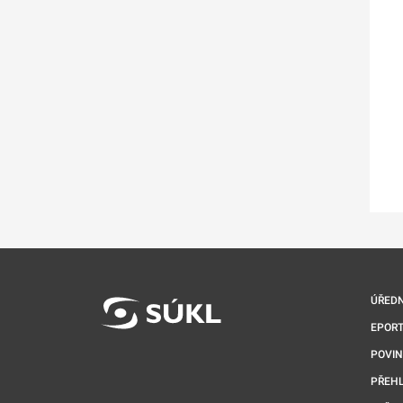
ÚŘEDN
EPORT
POVI
PŘEHL