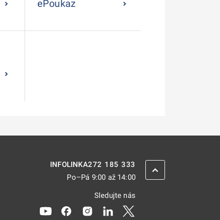
ePoukaz
272 185 333
INFOLINKA
ZPĚT NAHORU
Po–Pá 9:00 až 14:00
Sledujte nás
Odkaz se otevře na nové kartě
Odkaz se otevře na nové kartě
Odkaz se otevře na nové kartě
Odkaz se otevře na nové kar
Odkaz se otevře na nov