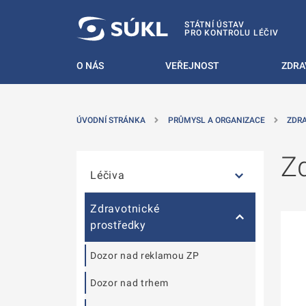
T NA POSTRANNÍ MENU
ÍT NA HLAVNÍ OBSAH
STÁTNÍ ÚSTAV
PRO KONTROLU LÉČIV
O NÁS
VEŘEJNOST
ZDRA
ÚVODNÍ STRÁNKA
PRŮMYSL A ORGANIZACE
ZDR
Přeskočit postranní menu
Z
Léčiva
Zdravotnické
prostředky
Dozor nad reklamou ZP
Dozor nad trhem