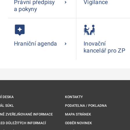
Právní předpisy
Vigilance
a pokyny
Hraniční agenda
Inovační
kancelář pro ZP
Í DESKA
KONTAKTY
ÁL SÚKL
PODATELNA / POKLADNA
NNĚ ZVEŘEJŇOVANÉ INFORMACE
MAPA STRÁNEK
ED DŮLEŽITÝCH INFORMACÍ
ODBĚR NOVINEK