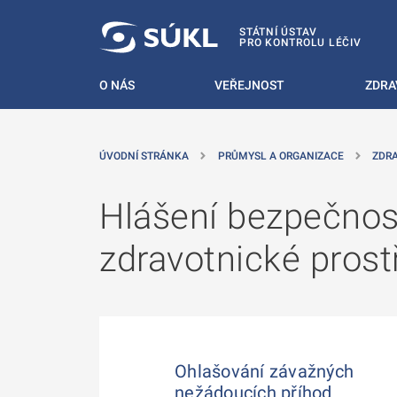
 NA HLAVNÍ OBSAH
STÁTNÍ ÚSTAV
PRO KONTROLU LÉČIV
O NÁS
VEŘEJNOST
ZDRA
ÚVODNÍ STRÁNKA
PRŮMYSL A ORGANIZACE
ZDR
Hlášení bezpečnost
zdravotnické prost
Ohlašování závažných
nežádoucích příhod