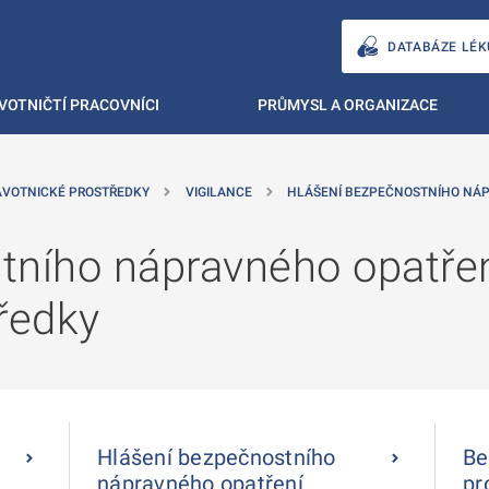
DATABÁZE LÉK
VOTNIČTÍ PRACOVNÍCI
PRŮMYSL A ORGANIZACE
AVOTNICKÉ PROSTŘEDKY
VIGILANCE
HLÁŠENÍ BEZPEČNOSTNÍHO NÁP
ního nápravného opatření
ředky
Hlášení bezpečnostního
Be
nápravného opatření
pr