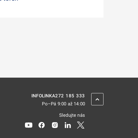
272 185 333
INFOLINKA
ZPĚT NAHORU
Po–Pá 9:00 až 14:00
Sledujte nás
Odkaz se otevře na nové kartě
Odkaz se otevře na nové kartě
Odkaz se otevře na nové kartě
Odkaz se otevře na nové kar
Odkaz se otevře na nov