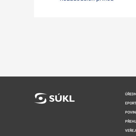
ÚŘEDN
EPORT
POVI
PŘEHL
VEŘEJ