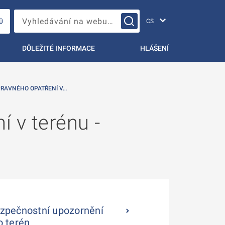
Změna jazyka
Vyhledávání na webu…
Ů
DŮLEŽITÉ INFORMACE
HLÁŠENÍ
RAVNÉHO OPATŘENÍ V…
 v terénu -
zpečnostní upozornění
o terén