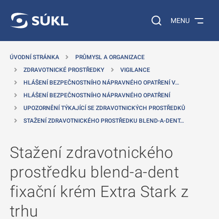
 NA HLAVNÍ OBSAH
Vyhledávání na web
MENU
ÚVODNÍ STRÁNKA
PRŮMYSL A ORGANIZACE
ZDRAVOTNICKÉ PROSTŘEDKY
VIGILANCE
HLÁŠENÍ BEZPEČNOSTNÍHO NÁPRAVNÉHO OPATŘENÍ V…
HLÁŠENÍ BEZPEČNOSTNÍHO NÁPRAVNÉHO OPATŘENÍ
UPOZORNĚNÍ TÝKAJÍCÍ SE ZDRAVOTNICKÝCH PROSTŘEDKŮ
STAŽENÍ ZDRAVOTNICKÉHO PROSTŘEDKU BLEND-A-DENT…
Stažení zdravotnického
prostředku blend-a-dent
fixační krém Extra Stark z
trhu