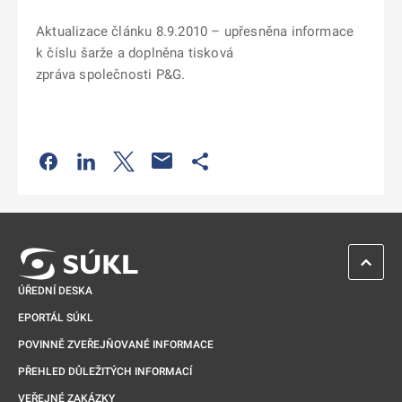
Aktualizace článku 8.9.2010 – upřesněna informace
k číslu šarže a doplněna tisková
zpráva společnosti P&G.
Odkaz se otevře na nové kartě
Odkaz se otevře na nové kartě
Odkaz se otevře na nové kartě
Odkaz se otevře na nové kartě
ZPĚT 
ÚŘEDNÍ DESKA
EPORTÁL SÚKL
POVINNĚ ZVEŘEJŇOVANÉ INFORMACE
PŘEHLED DŮLEŽITÝCH INFORMACÍ
VEŘEJNÉ ZAKÁZKY