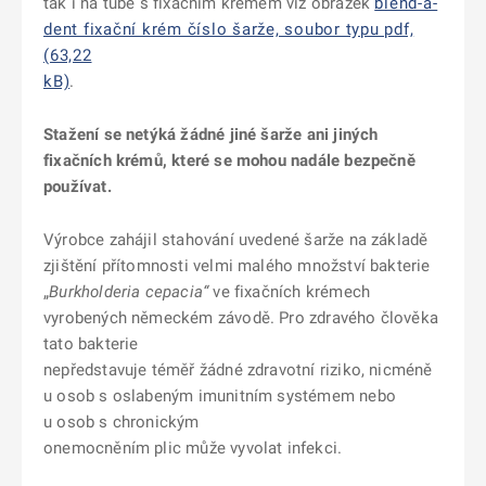
tak i na tubě s fixačním krémem viz obrázek
blend-a-
dent fixační krém číslo šarže, soubor typu pdf,
(63,22
kB)
.
Stažení se netýká žádné jiné šarže ani jiných
fixačních krémů, které se mohou nadále bezpečně
používat.
Výrobce zahájil stahování uvedené šarže na základě
zjištění přítomnosti velmi malého množství bakterie
„
Burkholderia cepacia“
ve fixačních krémech
vyrobených německém závodě. Pro zdravého člověka
tato bakterie
nepředstavuje téměř žádné zdravotní riziko, nicméně
u osob s oslabeným imunitním systémem nebo
u osob s chronickým
onemocněním plic může vyvolat infekci.