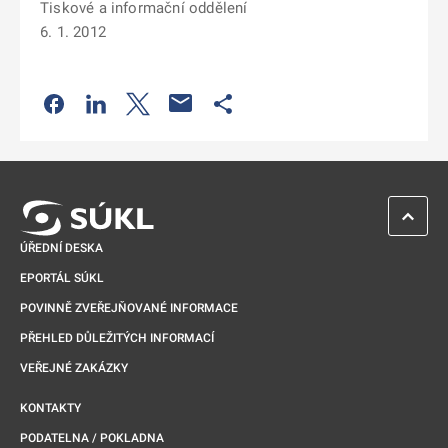
Tiskové a informační oddělení
6. 1. 2012
Odkaz se otevře na nové kartě
Odkaz se otevře na nové kartě
Odkaz se otevře na nové kartě
Odkaz se otevře na nové kartě
ZPĚT 
ÚŘEDNÍ DESKA
EPORTÁL SÚKL
POVINNĚ ZVEŘEJŇOVANÉ INFORMACE
PŘEHLED DŮLEŽITÝCH INFORMACÍ
VEŘEJNÉ ZAKÁZKY
KONTAKTY
PODATELNA / POKLADNA