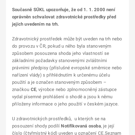
Současně SÚKL upozorňuje, že od 1. 1. 2000 není
oprávněn schvalovat zdravotnické prostředky před
jejich uvedením na trh.
Zdravotnický prostředek může být uveden na trh nebo
do provozu v ČR, pokud u něho byla stanoveným
způsobem posouzena shoda jeho vlastností se
základními požadavky stanovenými zvláštními
právními předpisy (příslušné evropské směrnice nebo
nařízení vlády) s přihlédnutím k určenému účelu
použití a je označen stanoveným způsobem –
značkou
CE
, výrobce nebo zplnomocněný zástupce
vydal písemné prohlášení o shodě a jsou k němu
přiloženy informace o jeho použití v českém jazyce.
U zdravotnických prostředků, u kterých se na
posouzení shody podílí
Notifikovaná osoba
, je její
číslo (čtyřmístný kód) uveden u označení CE.Seznam