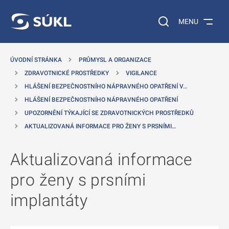
 NA HLAVNÍ OBSAH
Vyhledávání na web
MENU
ÚVODNÍ STRÁNKA
PRŮMYSL A ORGANIZACE
ZDRAVOTNICKÉ PROSTŘEDKY
VIGILANCE
HLÁŠENÍ BEZPEČNOSTNÍHO NÁPRAVNÉHO OPATŘENÍ V…
HLÁŠENÍ BEZPEČNOSTNÍHO NÁPRAVNÉHO OPATŘENÍ
UPOZORNĚNÍ TÝKAJÍCÍ SE ZDRAVOTNICKÝCH PROSTŘEDKŮ
AKTUALIZOVANÁ INFORMACE PRO ŽENY S PRSNÍMI…
Aktualizovaná informace
pro ženy s prsními
implantáty