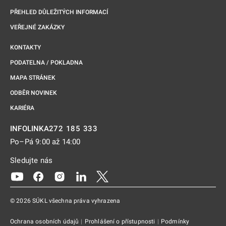
PŘEHLED DŮLEŽITÝCH INFORMACÍ
VEŘEJNÉ ZAKÁZKY
KONTAKTY
PODATELNA / POKLADNA
MAPA STRÁNEK
ODBĚR NOVINEK
KARIÉRA
272 185 333
INFOLINKA
Po–Pá 9:00 až 14:00
Sledujte nás
Odkaz se otevře na nové kartě
Odkaz se otevře na nové kartě
Odkaz se otevře na nové kartě
Odkaz se otevře na nové kartě
Odkaz se otevře na nové kartě
© 2026 SÚKL všechna práva vyhrazena
Ochrana osobních údajů
|
Prohlášení o přístupnosti
|
Podmínky