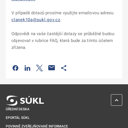
V případě dotazů prosíme využijte emailovou adresu
clanek10a@sukl.gov.cz
.
Odpovědi na vaše častější dotazy se průběžně budou
objevovat v rubrice FAQ, která bude za tímto účelem
zřízena.
Odkaz se otevře na nové kartě
Odkaz se otevře na nové kartě
Odkaz se otevře na nové kartě
Odkaz se otevře na nové kartě
ZPĚT 
ÚŘEDNÍ DESKA
EPORTÁL SÚKL
POVINNĚ ZVEŘEJŇOVANÉ INFORMACE