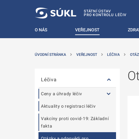
T NA POSTRANNÍ MENU
ÍT NA HLAVNÍ OBSAH
STÁTNÍ ÚSTAV
PRO KONTROLU LÉČIV
O NÁS
VEŘEJNOST
ZDRA
ÚVODNÍ STRÁNKA
VEŘEJNOST
LÉČIVA
OTÁZ
Přeskočit postranní menu
Ot
Léčiva
Ceny a úhrady léčiv
Aktuality o registraci léčiv
Vakcíny proti covid-19: Základní
fakta
Otázky a odpovědi pro