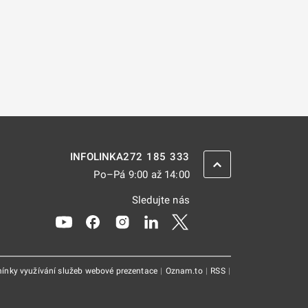
272 185 333
INFOLINKA
ZPĚT NAHORU
Po–Pá 9:00 až 14:00
Sledujte nás
Odkaz se otevře na nové kartě
Odkaz se otevře na nové kartě
Odkaz se otevře na nové kartě
Odkaz se otevře na nové kar
Odkaz se otevře na nov
ínky využívání služeb webové prezentace
|
Oznam.to
|
RSS
|