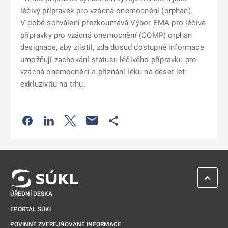
léčivý přípravek pro vzácná onemocnění (orphan).
V době schválení přezkoumává Výbor EMA pro léčivé
přípravky pro vzácná onemocnění (COMP) orphan
designace, aby zjistil, zda dosud dostupné informace
umožňují zachování statusu léčivého přípravku pro
vzácná onemocnění a přiznání léku na deset let
exkluzivitu na trhu.
Odkaz se otevře na nové kartě
Odkaz se otevře na nové kartě
Odkaz se otevře na nové kartě
Odkaz se otevře na nové kartě
ZPĚT 
ÚŘEDNÍ DESKA
EPORTÁL SÚKL
POVINNĚ ZVEŘEJŇOVANÉ INFORMACE