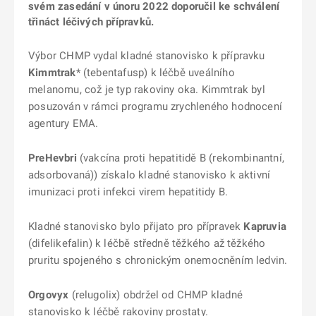
svém zasedání v únoru 2022 doporučil ke schválení
třináct léčivých přípravků.
Výbor CHMP vydal kladné stanovisko k přípravku
Kimmtrak
* (tebentafusp) k léčbě uveálního
melanomu, což je typ rakoviny oka. Kimmtrak byl
posuzován v rámci programu zrychleného hodnocení
agentury EMA.
PreHevbri
(vakcína proti hepatitidě B (rekombinantní,
adsorbovaná)) získalo kladné stanovisko k aktivní
imunizaci proti infekci virem hepatitidy B.
Kladné stanovisko bylo přijato pro přípravek
Kapruvia
(difelikefalin) k léčbě středně těžkého až těžkého
pruritu spojeného s chronickým onemocněním ledvin.
Orgovyx
(relugolix) obdržel od CHMP kladné
stanovisko k léčbě rakoviny prostaty.