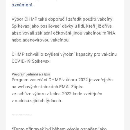
oznámení
.
Výbor CHMP také doporučil zařadit použití vakcíny
Spikevax jako posilovací dávky u lidí, kteří již dříve
absolvovali základní očkování jinou vakcínou mRNA
nebo adenovirovou vakcínou.
CHMP schválilo zvýšení výrobní kapacity pro vakcínu
COVID-19 Spikevax.
Program jednání a zápis
Program zasedání CHMP v únoru 2022 je zveřejněn
na webových stránkách EMA. Zápis
ze schůze výboru z ledna 2022 bude zveřejněn
v nadcházejících týdnech.
—————-
*Tento přípravek byl během vývoje označen jako