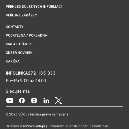
PŘEHLED DŮLEŽITÝCH INFORMACÍ
VEŘEJNÉ ZAKÁZKY
KONTAKTY
PODATELNA / POKLADNA
MAPA STRÁNEK
ODBĚR NOVINEK
KARIÉRA
272 185 333
INFOLINKA
Po–Pá 9:00 až 14:00
Sledujte nás
Odkaz se otevře na nové kartě
Odkaz se otevře na nové kartě
Odkaz se otevře na nové kartě
Odkaz se otevře na nové kartě
Odkaz se otevře na nové kartě
© 2026 SÚKL všechna práva vyhrazena
Ochrana osobních údajů
|
Prohlášení o přístupnosti
|
Podmínky