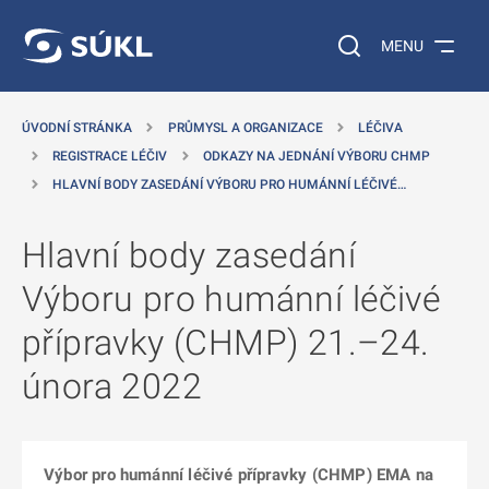
 NA HLAVNÍ OBSAH
Vyhledávání na web
MENU
ÚVODNÍ STRÁNKA
PRŮMYSL A ORGANIZACE
LÉČIVA
REGISTRACE LÉČIV
ODKAZY NA JEDNÁNÍ VÝBORU CHMP
HLAVNÍ BODY ZASEDÁNÍ VÝBORU PRO HUMÁNNÍ LÉČIVÉ…
Hlavní body zasedání
Výboru pro humánní léčivé
přípravky (CHMP) 21.–24.
února 2022
Výbor pro humánní léčivé přípravky (CHMP) EMA na