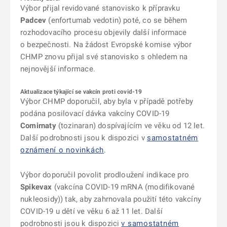
Výbor přijal revidované stanovisko k přípravku
Padcev
(enfortumab vedotin) poté, co se během
rozhodovacího procesu objevily další informace
o bezpečnosti. Na žádost Evropské komise výbor
CHMP znovu přijal své stanovisko s ohledem na
nejnovější informace.
Aktualizace týkající se vakcín proti covid-19
Výbor CHMP doporučil, aby byla v případě potřeby
podána posilovací dávka vakcíny COVID-19
Comirnaty
(tozinaran) dospívajícím ve věku od 12 let.
Další podrobnosti jsou k dispozici v
samostatném
oznámení o novinkách
.
Výbor doporučil povolit prodloužení indikace pro
Spikevax
(vakcína COVID-19 mRNA (modifikované
nukleosidy)) tak, aby zahrnovala použití této vakcíny
COVID-19 u dětí ve věku 6 až 11 let. Další
podrobnosti jsou k dispozici
v samostatném