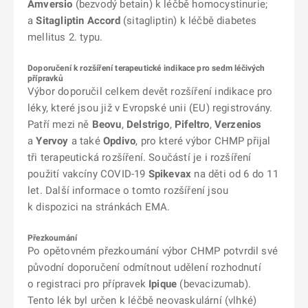
Amversio
(bezvodý betain) k léčbě homocystinurie;
a
Sitagliptin Accord
(sitagliptin) k léčbě diabetes
mellitus 2. typu.
Doporučení k rozšíření terapeutické indikace pro sedm léčivých
přípravků
Výbor doporučil celkem devět rozšíření indikace pro
léky, které jsou již v Evropské unii (EU) registrovány.
Patří mezi ně
Beovu
,
Delstrigo
,
Pifeltro
,
Verzenios
a
Yervoy
a také
Opdivo
, pro které výbor CHMP přijal
tři terapeutická rozšíření. Součástí je i rozšíření
použití vakcíny COVID-19
Spikevax
na děti od 6 do 11
let. Další informace o tomto rozšíření jsou
k dispozici na stránkách EMA.
Přezkoumání
Po opětovném přezkoumání výbor CHMP potvrdil své
původní doporučení odmítnout udělení rozhodnutí
o registraci pro přípravek
Ipique
(bevacizumab).
Tento lék byl určen k léčbě neovaskulární (vlhké)