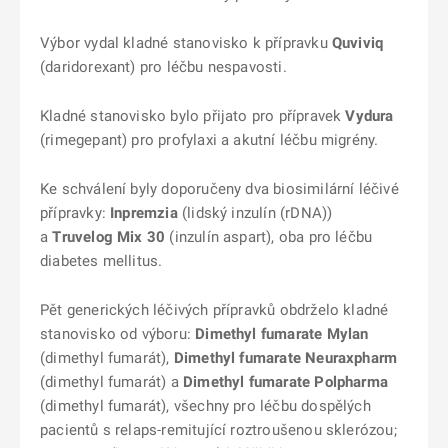
Výbor vydal kladné stanovisko k přípravku
Quviviq
(daridorexant) pro léčbu nespavosti.
Kladné stanovisko bylo přijato pro přípravek
Vydura
(rimegepant) pro profylaxi a akutní léčbu migrény.
Ke schválení byly doporučeny dva biosimilární léčivé
přípravky:
Inpremzia
(lidský inzulín (rDNA))
a
Truvelog Mix 30
(inzulín aspart), oba pro léčbu
diabetes mellitus.
Pět generických léčivých přípravků obdrželo kladné
stanovisko od výboru:
Dimethyl fumarate Mylan
(dimethyl fumarát),
Dimethyl fumarate Neuraxpharm
(dimethyl fumarát) a
Dimethyl fumarate Polpharma
(dimethyl fumarát), všechny pro léčbu dospělých
pacientů s relaps-remitující roztroušenou sklerózou;