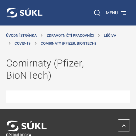
 NA HLAVNÍ OBSAH
Vyhledávání na web
MENU
ÚVODNÍ STRÁNKA
ZDRAVOTNIČTÍ PRACOVNÍCI
LÉČIVA
COVID-19
COMIRNATY (PFIZER, BIONTECH)
Comirnaty (Pfizer,
BioNTech)
ZPĚT 
ÚŘEDNÍ DESKA