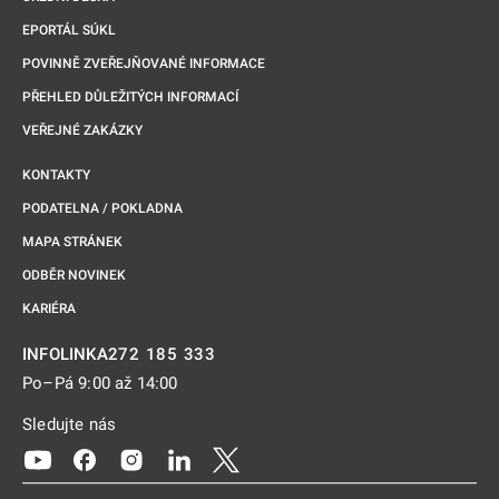
EPORTÁL SÚKL
POVINNĚ ZVEŘEJŇOVANÉ INFORMACE
PŘEHLED DŮLEŽITÝCH INFORMACÍ
VEŘEJNÉ ZAKÁZKY
KONTAKTY
PODATELNA / POKLADNA
MAPA STRÁNEK
ODBĚR NOVINEK
KARIÉRA
272 185 333
INFOLINKA
Po–Pá 9:00 až 14:00
Sledujte nás
Odkaz se otevře na nové kartě
Odkaz se otevře na nové kartě
Odkaz se otevře na nové kartě
Odkaz se otevře na nové kartě
Odkaz se otevře na nové kartě