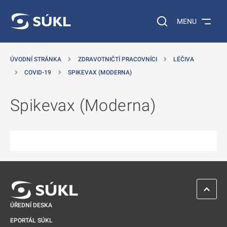
 NA HLAVNÍ OBSAH
Vyhledávání na web
MENU
ÚVODNÍ STRÁNKA
ZDRAVOTNIČTÍ PRACOVNÍCI
LÉČIVA
COVID-19
SPIKEVAX (MODERNA)
Spikevax (Moderna)
ZPĚT 
ÚŘEDNÍ DESKA
EPORTÁL SÚKL