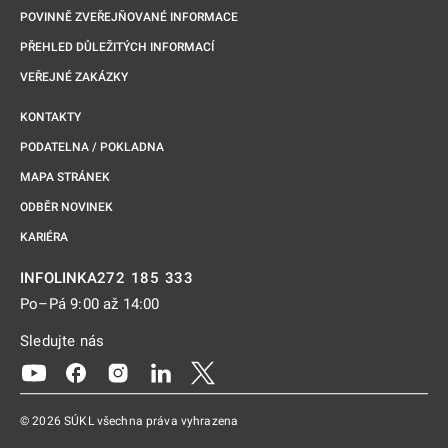
POVINNĚ ZVEŘEJŇOVANÉ INFORMACE
PŘEHLED DŮLEŽITÝCH INFORMACÍ
VEŘEJNÉ ZAKÁZKY
KONTAKTY
PODATELNA / POKLADNA
MAPA STRÁNEK
ODBĚR NOVINEK
KARIÉRA
272 185 333
INFOLINKA
Po–Pá 9:00 až 14:00
Sledujte nás
Odkaz se otevře na nové kartě
Odkaz se otevře na nové kartě
Odkaz se otevře na nové kartě
Odkaz se otevře na nové kartě
Odkaz se otevře na nové kartě
© 2026 SÚKL všechna práva vyhrazena