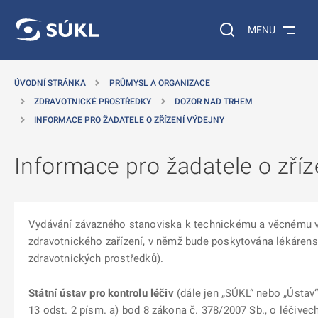
 NA HLAVNÍ OBSAH
Vyhledávání na web
MENU
ÚVODNÍ STRÁNKA
PRŮMYSL A ORGANIZACE
ZDRAVOTNICKÉ PROSTŘEDKY
DOZOR NAD TRHEM
INFORMACE PRO ŽADATELE O ZŘÍZENÍ VÝDEJNY
Informace pro žadatele o zříz
Vydávání závazného stanoviska k technickému a věcnému 
zdravotnického zařízení, v němž bude poskytována lékárens
zdravotnických prostředků).
Státní ústav pro kontrolu léčiv
(dále jen „SÚKL“ nebo „Ústav“
13 odst. 2 písm. a) bod 8 zákona č. 378/2007 Sb., o léčive