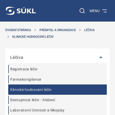
T NA POSTRANNÍ MENU
ÍT NA HLAVNÍ OBSAH
Vyhledávání na web
MENU
ÚVODNÍ STRÁNKA
PRŮMYSL A ORGANIZACE
LÉČIVA
KLINICKÉ HODNOCENÍ LÉČIV
Přeskočit postranní menu
Léčiva
Registrace léčiv
Farmakovigilance
Klinické hodnocení léčiv
Dostupnost léčiv - hlášení
Laboratorní činnosti a lékopisy