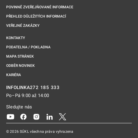
POVINNĚ ZVEŘEJŇOVANÉ INFORMACE
PŘEHLED DŮLEŽITÝCH INFORMACÍ
VEŘEJNÉ ZAKÁZKY
KONTAKTY
PODATELNA / POKLADNA
MAPA STRÁNEK
ODBĚR NOVINEK
KARIÉRA
272 185 333
INFOLINKA
Po–Pá 9:00 až 14:00
Sledujte nás
Odkaz se otevře na nové kartě
Odkaz se otevře na nové kartě
Odkaz se otevře na nové kartě
Odkaz se otevře na nové kartě
Odkaz se otevře na nové kartě
© 2026 SÚKL všechna práva vyhrazena