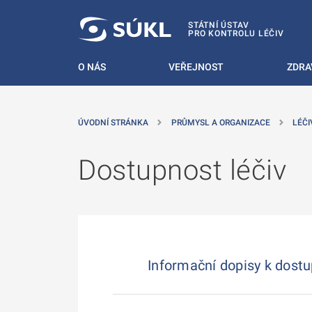
 NA HLAVNÍ OBSAH
STÁTNÍ ÚSTAV
PRO KONTROLU LÉČIV
O NÁS
VEŘEJNOST
ZDRA
ÚVODNÍ STRÁNKA
PRŮMYSL A ORGANIZACE
LÉČI
Dostupnost léčiv
Informační dopisy k dostu