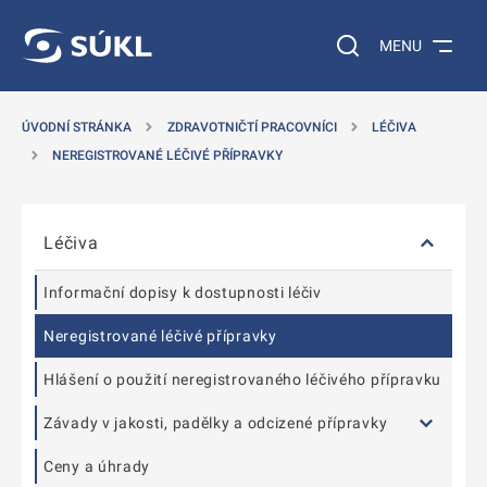
T NA POSTRANNÍ MENU
ÍT NA HLAVNÍ OBSAH
Vyhledávání na web
MENU
ÚVODNÍ STRÁNKA
ZDRAVOTNIČTÍ PRACOVNÍCI
LÉČIVA
NEREGISTROVANÉ LÉČIVÉ PŘÍPRAVKY
Přeskočit postranní menu
Léčiva
Informační dopisy k dostupnosti léčiv
Neregistrované léčivé přípravky
Hlášení o použití neregistrovaného léčivého přípravku
Závady v jakosti, padělky a odcizené přípravky
Ceny a úhrady