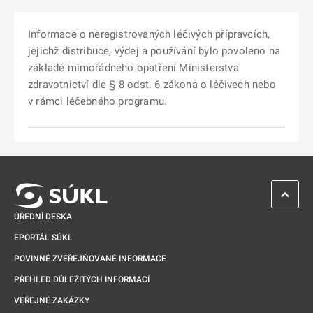
Informace o neregistrovaných léčivých přípravcích,
jejichž distribuce, výdej a používání bylo povoleno na
základě mimořádného opatření Ministerstva
zdravotnictví dle § 8 odst. 6 zákona o léčivech nebo
v rámci léčebného programu.
ZPĚT 
ÚŘEDNÍ DESKA
EPORTÁL SÚKL
POVINNĚ ZVEŘEJŇOVANÉ INFORMACE
PŘEHLED DŮLEŽITÝCH INFORMACÍ
VEŘEJNÉ ZAKÁZKY