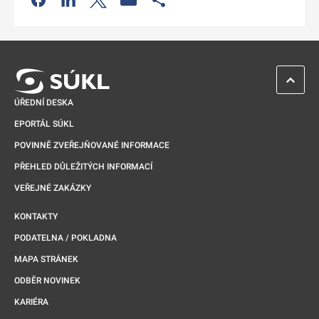
Odkaz se otevře na nové kartě
ZPĚT 
ÚŘEDNÍ DESKA
EPORTÁL SÚKL
POVINNĚ ZVEŘEJŇOVANÉ INFORMACE
PŘEHLED DŮLEŽITÝCH INFORMACÍ
VEŘEJNÉ ZAKÁZKY
KONTAKTY
PODATELNA / POKLADNA
MAPA STRÁNEK
ODBĚR NOVINEK
KARIÉRA