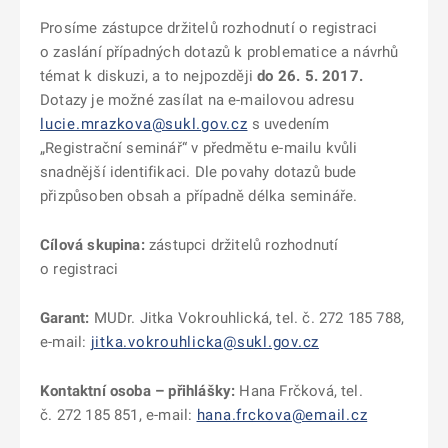
Prosíme zástupce držitelů rozhodnutí o registraci
o zaslání případných dotazů k problematice a návrhů
témat k diskuzi, a to nejpozději
do 26. 5. 2017.
Dotazy je možné zasílat na e-mailovou adresu
lucie.mrazkova@sukl.gov.cz
s uvedením
„Registrační seminář“ v předmětu e-mailu kvůli
snadnější identifikaci. Dle povahy dotazů bude
přizpůsoben obsah a případně délka semináře.
Cílová skupina:
zástupci držitelů rozhodnutí
o registraci
Garant:
MUDr. Jitka Vokrouhlická, tel. č. 272 185 788,
e-mail:
jitka.vokrouhlicka@sukl.gov.cz
Kontaktní osoba – přihlášky:
Hana Frčková, tel.
č. 272 185 851, e-mail:
hana.frckova@email.cz