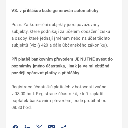
VS: v přihlášce bude generován automaticky
Pozn. Za komerční subjekty jsou považovány
subjekty, které podnikají za účelem dosažení zisku
a osoby, které jednají jménem nebo na účet těchto
subjektů (viz § 420 a dále Občanského zákoníku).
Při platbě bankovním převodem JE NUTNÉ uvést do
poznámky jméno účastníka, jinak je velmi obtížné
později spárovat platby a přihlášky.
Registrace účastníků platících v hotovosti začne
v 08:00 hod. Registrace účastníků, kteří zaplatili
poplatek bankovním převodem, bude probíhat od
08:30 hod.
Odkaz se otevře na nové kartě
Odkaz se otevře na nové kartě
Odkaz se otevře na nové kartě