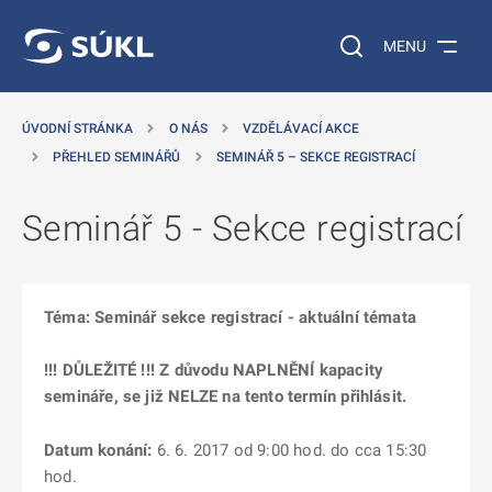
 NA HLAVNÍ OBSAH
Vyhledávání na web
MENU
ÚVODNÍ STRÁNKA
O NÁS
VZDĚLÁVACÍ AKCE
PŘEHLED SEMINÁŘŮ
SEMINÁŘ 5 – SEKCE REGISTRACÍ
Seminář 5 - Sekce registrací
Téma: Seminář sekce registrací - aktuální témata
!!! DŮLEŽITÉ !!! Z důvodu NAPLNĚNÍ kapacity
semináře, se již NELZE na tento termín přihlásit.
Datum konání:
6. 6. 2017 od 9:00 hod. do cca 15:30
hod.