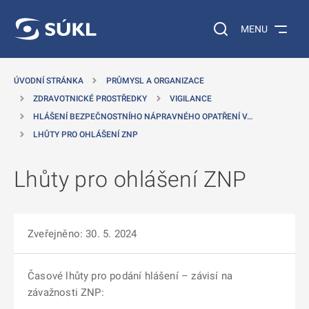
 NA HLAVNÍ OBSAH
Vyhledávání na web
MENU
ÚVODNÍ STRÁNKA
PRŮMYSL A ORGANIZACE
ZDRAVOTNICKÉ PROSTŘEDKY
VIGILANCE
HLÁŠENÍ BEZPEČNOSTNÍHO NÁPRAVNÉHO OPATŘENÍ V…
LHŮTY PRO OHLÁŠENÍ ZNP
Lhůty pro ohlášení ZNP
Zveřejněno: 30. 5. 2024
Časové lhůty pro podání hlášení – závisí na
závažnosti ZNP: