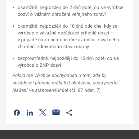
okamžitě, nejpozději do 2 dnů poté, co se výrobce
dozví o vážném ohrožení veřejného zdraví
okamžitě, nejpozději do 10 dnů ode dne, kdy se
výrobce o závažné nežádoucí příhodě dozví –
v případě úmrtí nebo neočekávaného závažného
zhoršení zdravotního stavu osoby
bezprostředně, nejpozději do 15 dnů poté, co se
výrobce o ZNP dozví
Pokud má výrobce pochybnosti o tom, zda by
nežádoucí příhoda měla být ohlášena, podá přesto
hlášení ve stanovené lhůtě
(čl. 87 odst. 7)
Odkaz se otevře na nové kartě
Odkaz se otevře na nové kartě
Odkaz se otevře na nové kartě
Odkaz se otevře na nové kartě