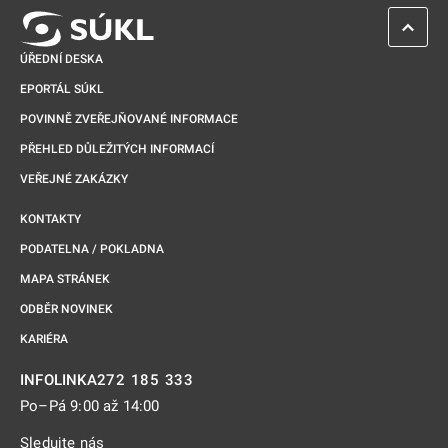
ZPĚT 
ÚŘEDNÍ DESKA
EPORTÁL SÚKL
POVINNĚ ZVEŘEJŇOVANÉ INFORMACE
PŘEHLED DŮLEŽITÝCH INFORMACÍ
VEŘEJNÉ ZAKÁZKY
KONTAKTY
PODATELNA / POKLADNA
MAPA STRÁNEK
ODBĚR NOVINEK
KARIÉRA
272 185 333
INFOLINKA
Po–Pá 9:00 až 14:00
Sledujte nás