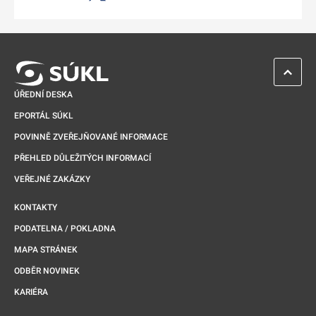
Odkaz se otevře na nové kartě
ZPĚT 
ÚŘEDNÍ DESKA
EPORTÁL SÚKL
POVINNĚ ZVEŘEJŇOVANÉ INFORMACE
PŘEHLED DŮLEŽITÝCH INFORMACÍ
VEŘEJNÉ ZAKÁZKY
KONTAKTY
PODATELNA / POKLADNA
MAPA STRÁNEK
ODBĚR NOVINEK
KARIÉRA