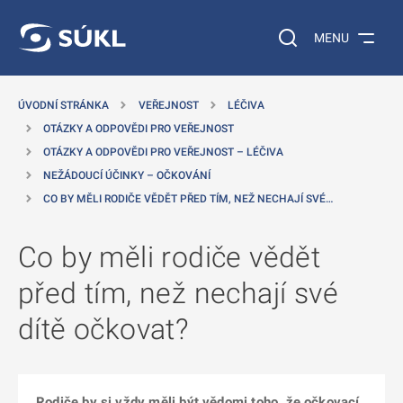
 NA HLAVNÍ OBSAH
Vyhledávání na web
MENU
ÚVODNÍ STRÁNKA
VEŘEJNOST
LÉČIVA
OTÁZKY A ODPOVĚDI PRO VEŘEJNOST
OTÁZKY A ODPOVĚDI PRO VEŘEJNOST – LÉČIVA
NEŽÁDOUCÍ ÚČINKY – OČKOVÁNÍ
CO BY MĚLI RODIČE VĚDĚT PŘED TÍM, NEŽ NECHAJÍ SVÉ…
Co by měli rodiče vědět
před tím, než nechají své
dítě očkovat?
Rodiče by si vždy měli být vědomi toho, že očkovací