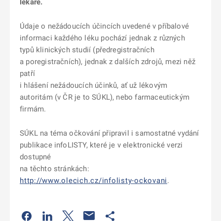
lékaře.
Údaje o nežádoucích účincích uvedené v příbalové
informaci každého léku pochází jednak z různých
typů klinických studií (předregistračních
a poregistračních), jednak z dalších zdrojů, mezi něž
patří
i hlášení nežádoucích účinků, ať už lékovým
autoritám (v ČR je to SÚKL), nebo farmaceutickým
firmám.
SÚKL na téma očkování připravil i samostatné vydání
publikace infoLISTY, které je v elektronické verzi
dostupné
na těchto stránkách:
http://www.olecich.cz/infolisty-ockovani
.
Odkaz se otevře na nové kartě
Odkaz se otevře na nové kartě
Odkaz se otevře na nové kartě