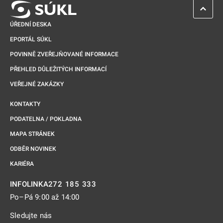
ZPĚT 
ÚŘEDNÍ DESKA
EPORTÁL SÚKL
POVINNĚ ZVEŘEJŇOVANÉ INFORMACE
PŘEHLED DŮLEŽITÝCH INFORMACÍ
VEŘEJNÉ ZAKÁZKY
KONTAKTY
PODATELNA / POKLADNA
MAPA STRÁNEK
ODBĚR NOVINEK
KARIÉRA
272 185 333
INFOLINKA
Po–Pá 9:00 až 14:00
Sledujte nás