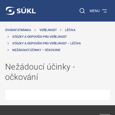
 NA HLAVNÍ OBSAH
Vyhledávání na web
MENU
ÚVODNÍ STRÁNKA
VEŘEJNOST
LÉČIVA
OTÁZKY A ODPOVĚDI PRO VEŘEJNOST
OTÁZKY A ODPOVĚDI PRO VEŘEJNOST – LÉČIVA
NEŽÁDOUCÍ ÚČINKY – OČKOVÁNÍ
Nežádoucí účinky -
očkování