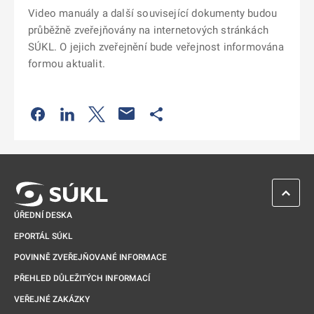
Video manuály a další související dokumenty budou
průběžně zveřejňovány na internetových stránkách
SÚKL. O jejich zveřejnění bude veřejnost informována
formou aktualit.
Odkaz se otevře na nové kartě
Odkaz se otevře na nové kartě
Odkaz se otevře na nové kartě
Odkaz se otevře na nové kartě
ZPĚT 
ÚŘEDNÍ DESKA
EPORTÁL SÚKL
POVINNĚ ZVEŘEJŇOVANÉ INFORMACE
PŘEHLED DŮLEŽITÝCH INFORMACÍ
VEŘEJNÉ ZAKÁZKY