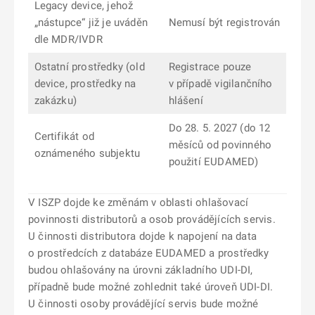
Legacy device, jehož
„nástupce“ již je uváděn
Nemusí být registrován
dle MDR/IVDR
Ostatní prostředky (old
Registrace pouze
device, prostředky na
v případě vigilančního
zakázku)
hlášení
Do 28. 5. 2027 (do 12
Certifikát od
měsíců od povinného
oznámeného subjektu
použití EUDAMED)
V ISZP dojde ke změnám v oblasti ohlašovací
povinnosti distributorů a osob provádějících servis.
U činnosti distributora dojde k napojení na data
o prostředcích z databáze EUDAMED a prostředky
budou ohlašovány na úrovni základního UDI-DI,
případně bude možné zohlednit také úroveň UDI-DI.
U činnosti osoby provádějící servis bude možné