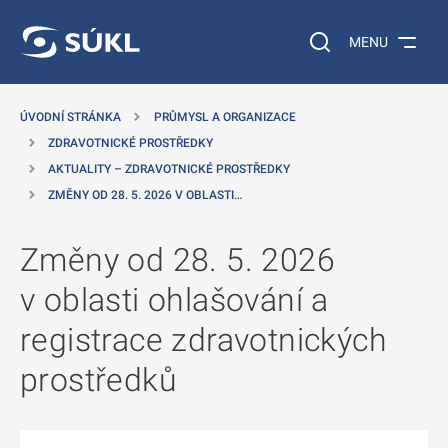
 NA HLAVNÍ OBSAH
Vyhledávání na web
MENU
ÚVODNÍ STRÁNKA
PRŮMYSL A ORGANIZACE
ZDRAVOTNICKÉ PROSTŘEDKY
AKTUALITY – ZDRAVOTNICKÉ PROSTŘEDKY
ZMĚNY OD 28. 5. 2026 V OBLASTI…
Změny od 28. 5. 2026
v oblasti ohlašování a
registrace zdravotnických
prostředků