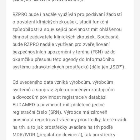
RZPRO bude i nadále využíván pro podávání žádostí
o povolení klinických zkoušek, studií funkční
způsobilosti a související povinnost mít ohlášenou
činnost zadavatele klinických zkoušek. Současně
bude RZPRO nadále využíván pro zveřejňování
bezpečnostních upozornění v terénu (FSN) až do
okamžiku přesunu této agendy do Informačního
systému zdravotnických prostředků (dále jen „ISZP“).
Od uvedeného data vzniká výrobcům, výrobcům
systémů a souprav, zplnomocněným zástupcům
a dovozcům povinnost registrace v databázi
EUDAMED a povinnost mít přidělené jediné
registrační číslo (SRN). Výrobce má zároveň
povinnost registrovat všechny prostředky, které uvádí
na trh, a to jak prostředky uváděné na trh podle
MDR/IVDR („regulation devices“), tak prostředky