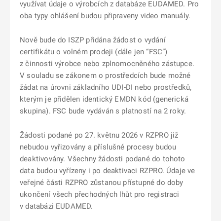
využívat údaje o výrobcích z databáze EUDAMED. Pro
oba typy ohlášení budou připraveny video manuály.
Nově bude do ISZP přidána žádost o vydání
certifikátu o volném prodeji (dále jen “FSC”)
z činnosti výrobce nebo zplnomocněného zástupce.
V souladu se zákonem o prostředcích bude možné
žádat na úrovni základního UDI-DI nebo prostředků,
kterým je přidělen identický EMDN kód (generická
skupina). FSC bude vydáván s platností na 2 roky.
Žádosti podané po 27. květnu 2026 v RZPRO již
nebudou vyřizovány a příslušné procesy budou
deaktivovány. Všechny žádosti podané do tohoto
data budou vyřízeny i po deaktivaci RZPRO. Údaje ve
veřejné části RZPRO zůstanou přístupné do doby
ukončení všech přechodných lhůt pro registraci
v databázi EUDAMED.