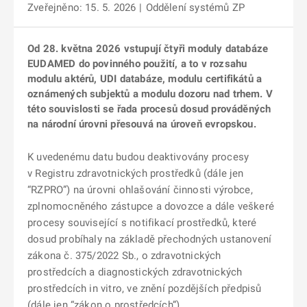
Zveřejněno: 15. 5. 2026
|
Oddělení systémů ZP
Od 28. května 2026 vstupují čtyři moduly databáze
EUDAMED do povinného použití, a to v rozsahu
modulu aktérů, UDI databáze, modulu certifikátů a
oznámených subjektů a modulu dozoru nad trhem. V
této souvislosti se řada procesů dosud prováděných
na národní úrovni přesouvá na úroveň evropskou.
K uvedenému datu budou deaktivovány procesy
v Registru zdravotnických prostředků (dále jen
“RZPRO”) na úrovni ohlašování činnosti výrobce,
zplnomocněného zástupce a dovozce a dále veškeré
procesy související s notifikací prostředků, které
dosud probíhaly na základě přechodných ustanovení
zákona č. 375/2022 Sb., o zdravotnických
prostředcích a diagnostických zdravotnických
prostředcích in vitro, ve znění pozdějších předpisů
(dále jen “zákon o prostředcích”).