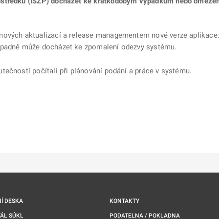
středků (ISZP) docházet ke krátkodobým výpadkům nebo omezení 
émových aktualizací a release managementem nové verze aplikace
řípadně může docházet ke zpomalení odezvy systému.
tečností počítali při plánování podání a práce v systému.
ě
é kartě
ře na nové kartě
Í DESKA
KONTAKTY
ÁL SÚKL
PODATELNA / POKLADNA