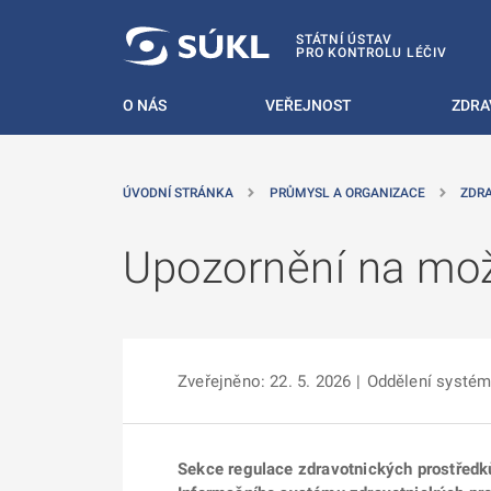
 NA HLAVNÍ OBSAH
STÁTNÍ ÚSTAV
PRO KONTROLU LÉČIV
O NÁS
VEŘEJNOST
ZDRA
ÚVODNÍ STRÁNKA
PRŮMYSL A ORGANIZACE
ZDR
Upozornění na mo
Zveřejněno: 22. 5. 2026
|
Oddělení systé
Sekce regulace zdravotnických prostředk