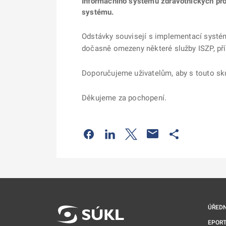
Informačního systému zdravotnických pro
systému.
Odstávky souvisejí s implementací syst
dočasně omezeny některé služby ISZP, p
Doporučujeme uživatelům, aby s touto sku
Děkujeme za pochopení.
Odkaz se otevře na nové kartě
Odkaz se otevře na nové kart
Odkaz se otevře na nov
Odkaz se otev
ÚŘEDN
EPORT