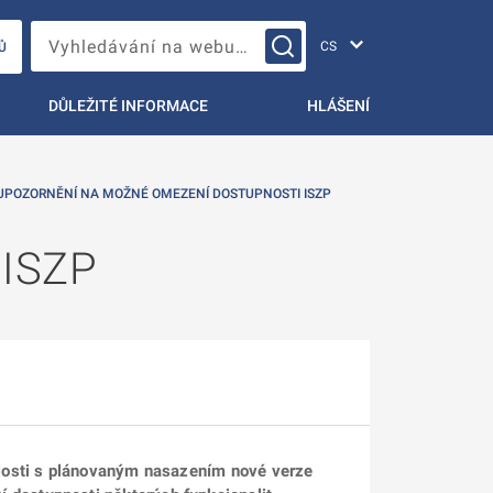
Změna jazyka
Vyhledávání na webu…
Ů
DŮLEŽITÉ INFORMACE
HLÁŠENÍ
UPOZORNĚNÍ NA MOŽNÉ OMEZENÍ DOSTUPNOSTI ISZP
 ISZP
slosti s plánovaným nasazením nové verze