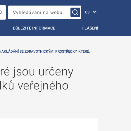
Změna jazyka
Vyhledávání na webu…
Ů
DŮLEŽITÉ INFORMACE
HLÁŠENÍ
NAKLÁDÁNÍ SE ZDRAVOTNICKÝMI PROSTŘEDKY, KTERÉ…
ré jsou určeny
dků veřejného