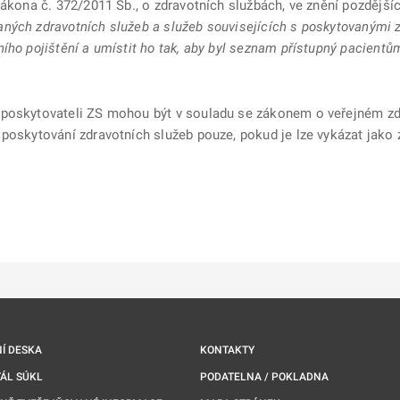
zákona č. 372/2011 Sb., o zdravotních službách, ve znění pozdější
ných zdravotních služeb a služeb souvisejících s poskytovanými 
ího pojištění a umístit ho tak, aby byl seznam přístupný pacientům
 poskytovateli ZS mohou být v souladu se zákonem o veřejném zd
 poskytování zdravotních služeb pouze, pokud je lze vykázat jako
ě
é kartě
ře na nové kartě
Í DESKA
KONTAKTY
ÁL SÚKL
PODATELNA / POKLADNA