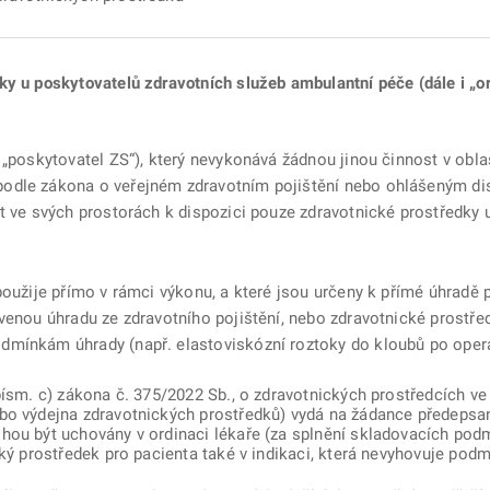
y u poskytovatelů zdravotních služeb ambulantní péče (dále i „or
 „poskytovatel ZS“), který nevykonává žádnou jinou činnost v obla
odle zákona o veřejném zdravotním pojištění nebo ohlášeným di
t ve svých prostorách k dispozici pouze zdravotnické prostředky u
použije přímo v rámci výkonu, a které jsou určeny k přímé úhradě 
venou úhradu ze zdravotního pojištění, nebo zdravotnické prostřed
mínkám úhrady (např. elastoviskózní roztoky do kloubů po operac
ísm. c) zákona č. 375/2022 Sb., o zdravotnických prostředcích ve
bo výdejna zdravotnických prostředků) vydá na žádance předepsan
hou být uchovány v ordinaci lékaře (za splnění skladovacích pod
cký prostředek pro pacienta také v indikaci, která nevyhovuje po