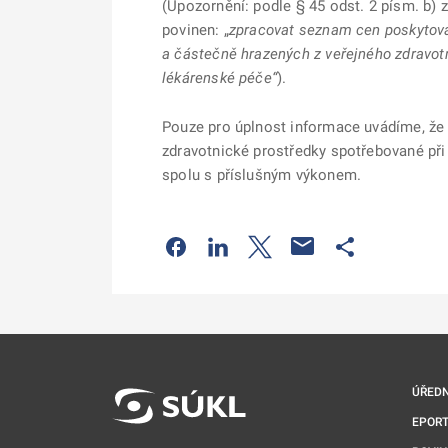
(Upozornění: podle § 45 odst. 2 písm. b) 
povinen: „
zpracovat seznam cen poskytova
a částečně hrazených z veřejného zdravotn
lékárenské péče“
).
Pouze pro úplnost informace uvádíme, že
zdravotnické prostředky spotřebované při
spolu s příslušným výkonem.
Odkaz se otevře na nové kartě
Odkaz se otevře na nové kart
Odkaz se otevře na nov
Odkaz se otev
ÚŘEDN
EPORT