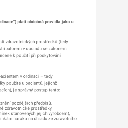
dinace“) platí obdobná pravidla jako u
sti zdravotnických prostředků (tedy
stributorem v souladu se zákonem
rčené k použití při poskytování
pacientem v ordinaci – tedy
ky použité u pacientů, jejichž
ích), je správný postup tento:
 znění pozdějších předpisů,
é zdravotnické prostředky,
mínek stanovených jejich výrobcem),
dmínkám nároku na úhradu ze zdravotního