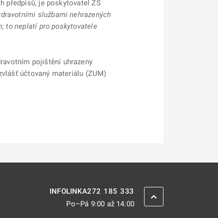
ch předpisů, je poskytovatel ZS
zdravotními službami nehrazených
; to neplatí pro poskytovatele
ravotním pojištění uhrazeny
 zvlášť účtovaný materiálu (ZUM)
272 185 333
INFOLINKA
ZPĚT NAHORU
Po–Pá 9:00 až 14:00