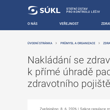
 NA HLAVNÍ OBSAH
STÁTNÍ ÚSTAV
PRO KONTROLU LÉČIV
O NÁS
VEŘEJNOST
ZDRA
ÚVODNÍ STRÁNKA
PRŮMYSL A ORGANIZACE
ZDR
Nakládání se zdrav
k přímé úhradě pac
zdravotního pojiště
Zveřejněno: 8. 6. 2026
|
Sekce regulace z