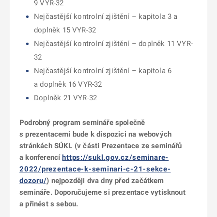
9 VYR-32
Nejčastější kontrolní zjištění – kapitola 3 a
doplněk 15 VYR-32
Nejčastější kontrolní zjištění – doplněk 11 VYR-
32
Nejčastější kontrolní zjištění – kapitola 6
a doplněk 16 VYR-32
Doplněk 21 VYR-32
Podrobný program semináře společně
s prezentacemi bude k dispozici na webových
stránkách SÚKL (v části Prezentace ze seminářů
a konferencí
https://sukl.gov.cz/seminare-
2022/prezentace-k-seminari-c-21-sekce-
dozoru/
) nejpozději dva dny před začátkem
semináře.
Doporučujeme si prezentace vytisknout
a přinést s sebou.