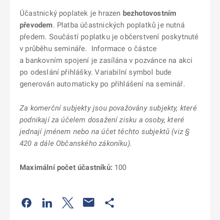
Účastnický poplatek je hrazen
bezhotovostním
převodem
. Platba účastnických poplatků je nutná
předem. Součástí poplatku je občerstvení poskytnuté
v průběhu semináře. Informace o částce
a bankovním spojení je zasílána v pozvánce na akci
po odeslání přihlášky. Variabilní symbol bude
generován automaticky po přihlášení na seminář.
Za komerční subjekty jsou považovány subjekty, které
podnikají za účelem dosažení zisku a osoby, které
jednají jménem nebo na účet těchto subjektů (viz §
420 a dále Občanského zákoníku).
Maximální počet účastníků:
100
Odkaz se otevře na nové kartě
Odkaz se otevře na nové kartě
Odkaz se otevře na nové kartě
Odkaz se otevře na nové kartě