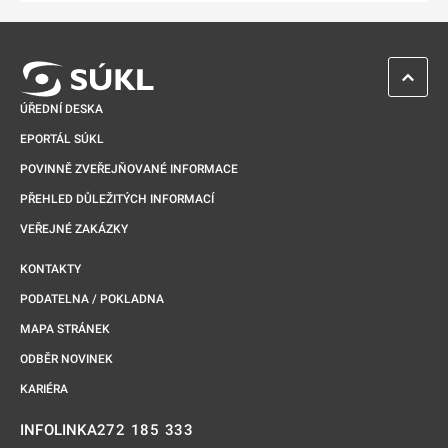
ZPĚT 
ÚŘEDNÍ DESKA
EPORTÁL SÚKL
POVINNĚ ZVEŘEJŇOVANÉ INFORMACE
PŘEHLED DŮLEŽITÝCH INFORMACÍ
VEŘEJNÉ ZAKÁZKY
KONTAKTY
PODATELNA / POKLADNA
MAPA STRÁNEK
ODBĚR NOVINEK
KARIÉRA
272 185 333
INFOLINKA