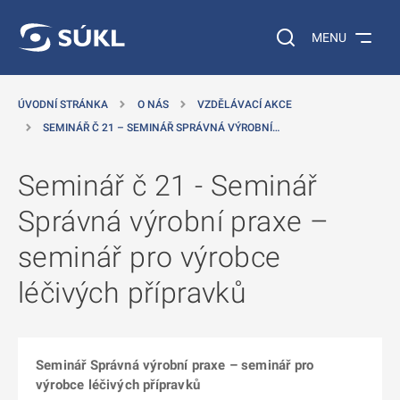
 NA HLAVNÍ OBSAH
Vyhledávání na web
MENU
ÚVODNÍ STRÁNKA
O NÁS
VZDĚLÁVACÍ AKCE
SEMINÁŘ Č 21 – SEMINÁŘ SPRÁVNÁ VÝROBNÍ…
Seminář č 21 - Seminář
Správná výrobní praxe –
seminář pro výrobce
léčivých přípravků
Seminář Správná výrobní praxe – seminář pro
výrobce léčivých přípravků