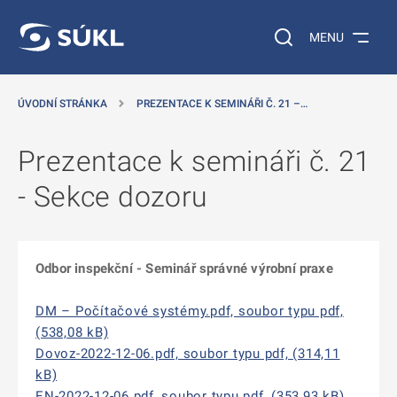
 NA HLAVNÍ OBSAH
Vyhledávání na web
MENU
ÚVODNÍ STRÁNKA
PREZENTACE K SEMINÁŘI Č. 21 –…
Prezentace k semináři č. 21
- Sekce dozoru
Odbor inspekční - Seminář správné výrobní praxe
DM – Počítačové systémy.pdf, soubor typu pdf,
(538,08 kB)
Dovoz-2022-12-06.pdf, soubor typu pdf, (314,11
kB)
EN-2022-12-06.pdf, soubor typu pdf, (353,93 kB)