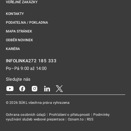
VEŘEJNÉ ZAKÁZKY
KONTAKTY
PODATELNA / POKLADNA
MAPA STRÁNEK
ODBĚR NOVINEK
KARIÉRA
272 185 333
INFOLINKA
Po–Pá 9:00 až 14:00
Sledujte nás
Odkaz se otevře na nové kartě
Odkaz se otevře na nové kartě
Odkaz se otevře na nové kartě
Odkaz se otevře na nové kartě
Odkaz se otevře na nové kartě
© 2026 SÚKL všechna práva vyhrazena
Ochrana osobních údajů
|
Prohlášení o přístupnosti
|
Podmínky
využívání služeb webové prezentace
|
Oznam.to
|
RSS