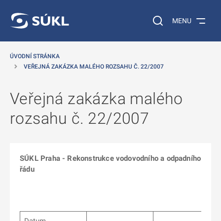
 NA HLAVNÍ OBSAH
Vyhledávání na web
MENU
ÚVODNÍ STRÁNKA
VEŘEJNÁ ZAKÁZKA MALÉHO ROZSAHU Č. 22/2007
Veřejná zakázka malého
rozsahu č. 22/2007
SÚKL Praha - Rekonstrukce vodovodního a odpadního
řádu