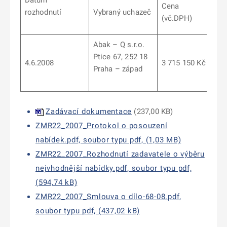
Datum
Cena
rozhodnutí
Vybraný uchazeč
(vč.DPH)
Abak – Q s.r.o.
Ptice 67, 252 18
4.6.2008
3 715 150 Kč
Praha – západ
Zadávací dokumentace
(
237,00 KB
)
ZMR22_2007_Protokol o posouzení
nabídek.pdf, soubor typu pdf, (1,03 MB)
ZMR22_2007_Rozhodnutí zadavatele o výběru
nejvhodnější nabídky.pdf, soubor typu pdf,
(594,74 kB)
ZMR22_2007_Smlouva o dílo-68-08.pdf,
soubor typu pdf, (437,02 kB)