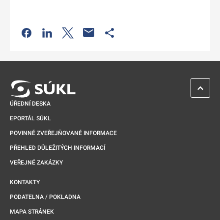
Odkaz se otevře na nové kartě
Odkaz se otevře na nové kartě
Odkaz se otevře na nové kartě
Odkaz se otevře na nové kartě
ZPĚT 
ÚŘEDNÍ DESKA
EPORTÁL SÚKL
POVINNĚ ZVEŘEJŇOVANÉ INFORMACE
PŘEHLED DŮLEŽITÝCH INFORMACÍ
VEŘEJNÉ ZAKÁZKY
KONTAKTY
PODATELNA / POKLADNA
MAPA STRÁNEK