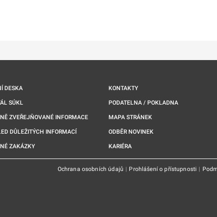
ě
é kartě
ře na nové kartě
Í DESKA
KONTAKTY
ÁL SÚKL
PODATELNA / POKLADNA
NNĚ ZVEŘEJŇOVANÉ INFORMACE
MAPA STRÁNEK
ED DŮLEŽITÝCH INFORMACÍ
ODBĚR NOVINEK
NÉ ZAKÁZKY
KARIÉRA
Ochrana osobních údajů
|
Prohlášení o přístupnosti
|
Podm