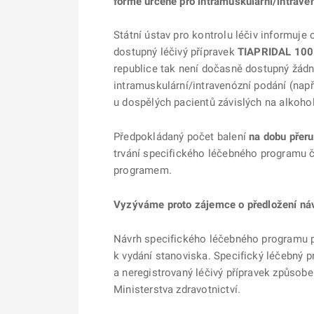
formě určené pro intramuskulární/intrave
Státní ústav pro kontrolu léčiv informuje
dostupný léčivý přípravek
TIAPRIDAL 10
republice tak není dočasně dostupný žádný
intramuskulární/intravenózní podání (např
u dospělých pacientů závislých na alkohol
Předpokládaný počet balení
na dobu přer
trvání specifického léčebného programu 
programem.
Vyzýváme proto zájemce o předložení ná
Návrh specifického léčebného programu př
k vydání stanoviska. Specifický léčebný p
a neregistrovaný léčivý přípravek způso
Ministerstva zdravotnictví.