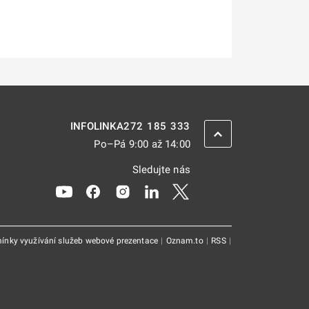
272 185 333
INFOLINKA
ZPĚT NAHORU
Po–Pá 9:00 až 14:00
Sledujte nás
Odkaz se otevře na nové kartě
Odkaz se otevře na nové kartě
Odkaz se otevře na nové kartě
Odkaz se otevře na nové kar
Odkaz se otevře na nov
ínky využívání služeb webové prezentace
|
Oznam.to
|
RSS
|