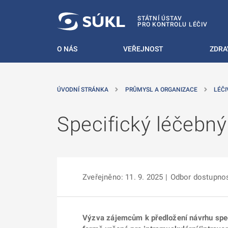
 NA HLAVNÍ OBSAH
STÁTNÍ ÚSTAV
PRO KONTROLU LÉČIV
O NÁS
VEŘEJNOST
ZDRA
ÚVODNÍ STRÁNKA
PRŮMYSL A ORGANIZACE
LÉČI
Specifický léčebný
Zveřejněno: 11. 9. 2025
|
Odbor dostupnos
Výzva zájemcům k předložení návrhu speci