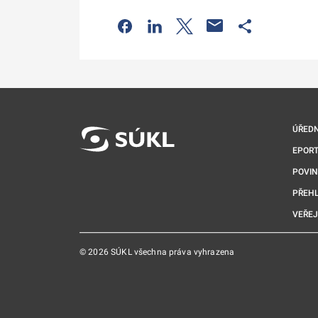
Odkaz se otevře na nové kartě
Odkaz se otevře na nové kart
Odkaz se otevře na nov
Odkaz se otev
ÚŘEDN
EPORT
POVI
PŘEHL
VEŘEJ
© 2026 SÚKL všechna práva vyhrazena