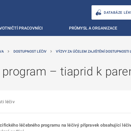
DATABÁZE LÉK
VOTNIČTÍ PRACOVNÍCI
PRŮMYSL A ORGANIZACE
VA
DOSTUPNOST LÉČIV
VÝZVY ZA ÚČELEM ZAJIŠTĚNÍ DOSTUPNOSTI 
 program – tiaprid k par
ti léčiv
fického léčebného programu na léčivý přípravek obsahující léčivo