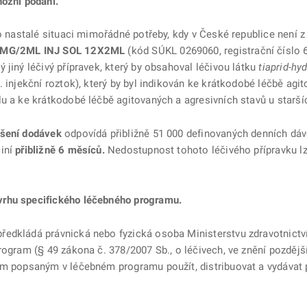
nózní podání.
 o nastalé situaci mimořádné potřeby, kdy v České republice není 
0MG/2ML INJ SOL 12X2ML
(kód SÚKL 0269060, registrační číslo 
 jiný léčivý přípravek, který by obsahoval léčivou látku
tiaprid-hy
. injekční roztok), který by byl indikován ke krátkodobé léčbě agi
u a ke krátkodobé léčbě agitovaných a agresivních stavů u starší
ušení dodávek
odpovídá přibližně 51 000 definovaných denních dá
činí
přibližně 6 měsíců.
Nedostupnost tohoto léčivého přípravku l
vrhu specifického léčebného programu.
edkládá právnická nebo fyzická osoba Ministerstvu zdravotnictví
rogram (§ 49 zákona č. 378/2007 Sb., o léčivech, ve znění pozdějš
bem popsaným v léčebném programu použít, distribuovat a vydáva