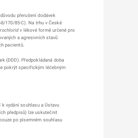
z důvodu přerušení dodávek
68/170/85-C). Na trhu v České
drochlorid
v lékové formě určené pro
tovaných a agresivních stavů
ch pacientů.
vek (DDD). Předpokládaná doba
ze pokrýt specifickým léčebným
 k vydání souhlasu a Ústavu
ích předpisů) lze uskutečnit
t pouze po písemném souhlasu