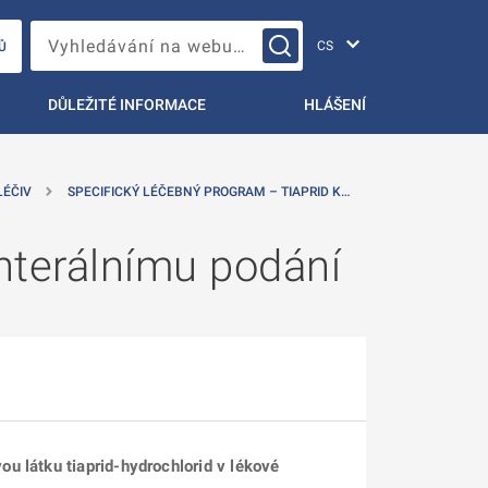
Změna jazyka
Vyhledávání na webu…
Ů
DŮLEŽITÉ INFORMACE
HLÁŠENÍ
LÉČIV
SPECIFICKÝ LÉČEBNÝ PROGRAM – TIAPRID K…
enterálnímu podání
u látku tiaprid-hydrochlorid v lékové