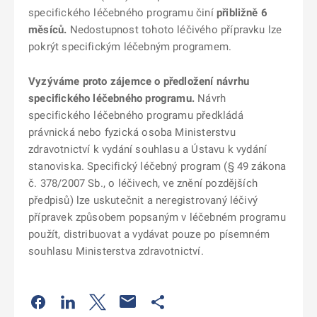
specifického léčebného programu činí
přibližně 6
měsíců.
Nedostupnost tohoto léčivého přípravku lze
pokrýt specifickým léčebným programem.
Vyzýváme proto zájemce o předložení návrhu
specifického léčebného programu.
Návrh
specifického léčebného programu předkládá
právnická nebo fyzická osoba Ministerstvu
zdravotnictví k vydání souhlasu a Ústavu k vydání
stanoviska. Specifický léčebný program (§ 49 zákona
č. 378/2007 Sb., o léčivech, ve znění pozdějších
předpisů) lze uskutečnit a neregistrovaný léčivý
přípravek způsobem popsaným v léčebném programu
použít, distribuovat a vydávat pouze po písemném
souhlasu Ministerstva zdravotnictví.
Odkaz se otevře na nové kartě
Odkaz se otevře na nové kartě
Odkaz se otevře na nové kartě
Odkaz se otevře na nové kartě