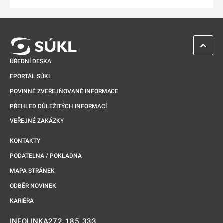
ZPĚT 
ÚŘEDNÍ DESKA
EPORTÁL SÚKL
POVINNĚ ZVEŘEJŇOVANÉ INFORMACE
PŘEHLED DŮLEŽITÝCH INFORMACÍ
VEŘEJNÉ ZAKÁZKY
KONTAKTY
PODATELNA / POKLADNA
MAPA STRÁNEK
ODBĚR NOVINEK
KARIÉRA
272 185 333
INFOLINKA