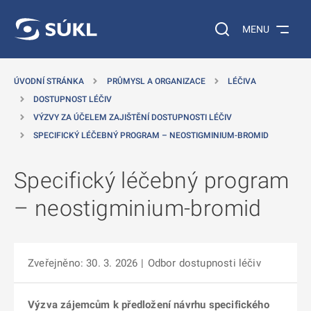
 NA HLAVNÍ OBSAH
Vyhledávání na web
MENU
ÚVODNÍ STRÁNKA
PRŮMYSL A ORGANIZACE
LÉČIVA
DOSTUPNOST LÉČIV
VÝZVY ZA ÚČELEM ZAJIŠTĚNÍ DOSTUPNOSTI LÉČIV
SPECIFICKÝ LÉČEBNÝ PROGRAM – NEOSTIGMINIUM-BROMID
Specifický léčebný program
– neostigminium-bromid
Zveřejněno: 30. 3. 2026
|
Odbor dostupnosti léčiv
Výzva zájemcům k předložení návrhu specifického