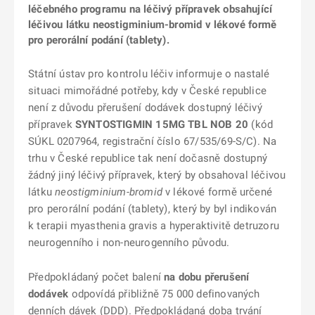
léčebného programu na léčivý přípravek obsahující
léčivou látku neostigminium-bromid v lékové formě
pro perorální podání (tablety).
Státní ústav pro kontrolu léčiv informuje o nastalé
situaci mimořádné potřeby, kdy v České republice
není z důvodu přerušení dodávek dostupný léčivý
přípravek
SYNTOSTIGMIN 15MG TBL NOB 20
(kód
SÚKL 0207964, registrační číslo 67/535/69-S/C). Na
trhu v České republice tak není dočasně dostupný
žádný jiný léčivý přípravek, který by obsahoval léčivou
látku
neostigminium-bromid
v lékové formě určené
pro perorální podání (tablety), který by byl indikován
k terapii myasthenia gravis a hyperaktivitě detruzoru
neurogenního i non-neurogenního původu.
Předpokládaný počet balení
na dobu přerušení
dodávek
odpovídá přibližně 75 000 definovaných
denních dávek (DDD). Předpokládaná doba trvání