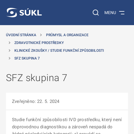
 NA HLAVNÍ OBSAH
Vyhledávání na web
MENU
ÚVODNÍ STRÁNKA
PRŮMYSL A ORGANIZACE
ZDRAVOTNICKÉ PROSTŘEDKY
KLINICKÉ ZKOUŠKY / STUDIE FUNKČNÍ ZPŮSOBILOSTI
SFZ SKUPINA 7
SFZ skupina 7
Zveřejněno: 22. 5. 2024
Studie funkční způsobilosti IVD prostředku, který není
doprovodnou diagnostikou a zároveň nespadá do