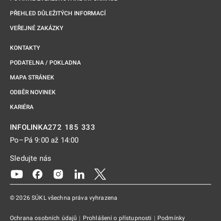
PŘEHLED DŮLEŽITÝCH INFORMACÍ
VEŘEJNÉ ZAKÁZKY
KONTAKTY
PODATELNA / POKLADNA
MAPA STRÁNEK
ODBĚR NOVINEK
KARIÉRA
272 185 333
INFOLINKA
Po–Pá 9:00 až 14:00
Sledujte nás
Odkaz se otevře na nové kartě
Odkaz se otevře na nové kartě
Odkaz se otevře na nové kartě
Odkaz se otevře na nové kartě
Odkaz se otevře na nové kartě
© 2026 SÚKL všechna práva vyhrazena
Ochrana osobních údajů
|
Prohlášení o přístupnosti
|
Podmínky