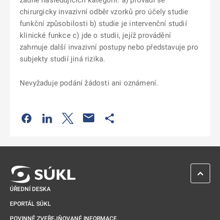
žádné následujících kategorií: a) provádí se
chirurgicky invazivní odběr vzorků pro účely studie
funkční způsobilosti b) studie je intervenční studií
klinické funkce c) jde o studii, jejíž provádění
zahrnuje další invazivní postupy nebo představuje pro
subjekty studií jiná rizika.
Nevyžaduje podání žádosti ani oznámení.
Odkaz se otevře na nové kartě
Odkaz se otevře na nové kartě
Odkaz se otevře na nové kartě
Odkaz se otevře na nové kartě
ZPĚT 
ÚŘEDNÍ DESKA
EPORTÁL SÚKL
POVINNĚ ZVEŘEJŇOVANÉ INFORMACE