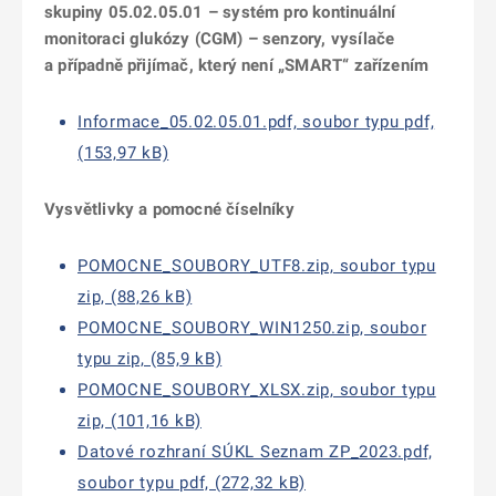
skupiny 05.02.05.01 – systém pro kontinuální
monitoraci glukózy (CGM) – senzory, vysílače
a případně přijímač, který není „SMART“ zařízením
Informace_05.02.05.01.pdf, soubor typu pdf,
(153,97 kB)
Vysvětlivky a pomocné číselníky
POMOCNE_SOUBORY_UTF8.zip, soubor typu
zip, (88,26 kB)
POMOCNE_SOUBORY_WIN1250.zip, soubor
typu zip, (85,9 kB)
POMOCNE_SOUBORY_XLSX.zip, soubor typu
zip, (101,16 kB)
Datové rozhraní SÚKL Seznam ZP_2023.pdf,
soubor typu pdf, (272,32 kB)