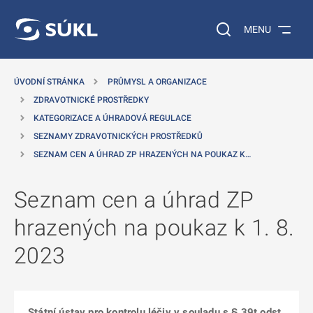
 NA HLAVNÍ OBSAH
Vyhledávání na web
MENU
ÚVODNÍ STRÁNKA
PRŮMYSL A ORGANIZACE
ZDRAVOTNICKÉ PROSTŘEDKY
KATEGORIZACE A ÚHRADOVÁ REGULACE
SEZNAMY ZDRAVOTNICKÝCH PROSTŘEDKŮ
SEZNAM CEN A ÚHRAD ZP HRAZENÝCH NA POUKAZ K…
Seznam cen a úhrad ZP
hrazených na poukaz k 1. 8.
2023
Státní ústav pro kontrolu léčiv v souladu s § 39t odst.