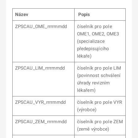
Název
Popis
ZPSCAU_OME_rrrrmmdd
číselník pro pole
OME1, OME2, OME3
(specializace
předepisujícího
lékaře)
ZPSCAU_LIM­_rrrrmmdd
číselník pro pole LIM
(povinnost schválení
úhrady revizním
lékařem)
ZPSCAU_VYR_rrrrmmdd
číselník pro pole VYR
(výrobce)
ZPSCAU_ZEM_rrrrmmdd
číselník pro pole ZEM
(země výrobce)