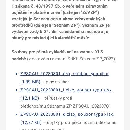
1 zákona č. 48/1997 Sb. o veřejném zdravotním
pojištění v platném znění (dále jen "ZoVZP")
zveřejňuje Seznam cen a úhrad zdravotnických
prostředků (dále jen "Seznam ZP"). Seznam ZP je
vydáván vždy k 24. dni kalendářního měsíce a je
platný pro následující kalendářní měsíc.
Soubory pro přímé vyhledávání na webu v XLS
podobě
(v datovém rozhraní SÚKL Seznam ZP_2023)
ZPSCAU_20230801.xlsx, soubor typu xlsx,
(1,89 MB)
– plný soubor
ZPSCAU_20230801_i.xlsx, soubor typu xlsx,
(12,1 kB)
– přírůstky proti
předchozímu Seznamu ZP ZPSCAU_20230701
ZPSCAU_20230801_d.xlsx, soubor typu xlsx,
(12,77 kB)
– úbytky proti předchozímu Seznamu