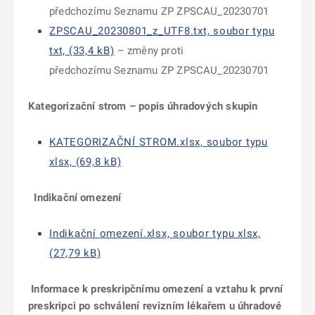
předchozímu Seznamu ZP ZPSCAU_20230701
ZPSCAU_20230801_z_UTF8.txt, soubor typu
txt, (33,4 kB)
– změny proti
předchozímu Seznamu ZP ZPSCAU_20230701
Kategorizační strom – popis úhradových skupin
KATEGORIZAČNÍ STROM.xlsx, soubor typu
xlsx, (69,8 kB)
Indikační omezení
Indikační omezení.xlsx, soubor typu xlsx,
(27,79 kB)
Informace k preskripčnímu omezení a vztahu k první
preskripci po schválení revizním lékařem u úhradové