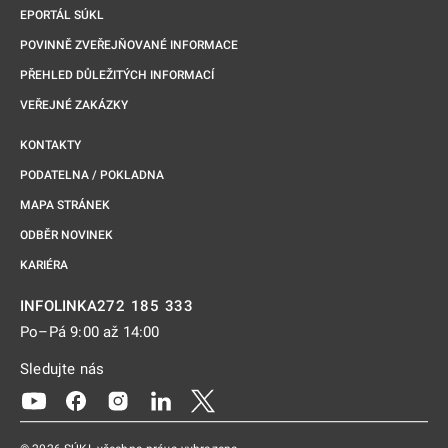
EPORTÁL SÚKL
POVINNĚ ZVEŘEJŇOVANÉ INFORMACE
PŘEHLED DŮLEŽITÝCH INFORMACÍ
VEŘEJNÉ ZAKÁZKY
KONTAKTY
PODATELNA / POKLADNA
MAPA STRÁNEK
ODBĚR NOVINEK
KARIÉRA
272 185 333
INFOLINKA
Po–Pá 9:00 až 14:00
Sledujte nás
Odkaz se otevře na nové kartě
Odkaz se otevře na nové kartě
Odkaz se otevře na nové kartě
Odkaz se otevře na nové kartě
Odkaz se otevře na nové kartě