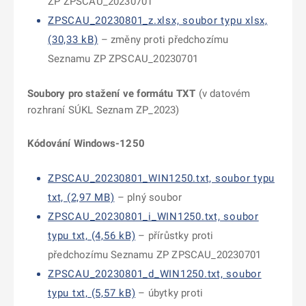
ZP ZPSCAU_20230701
ZPSCAU_20230801_z.xlsx, soubor typu xlsx,
(30,33 kB)
– změny proti předchozímu
Seznamu ZP ZPSCAU_20230701
Soubory pro stažení ve formátu TXT
(v datovém
rozhraní SÚKL Seznam ZP_2023)
Kódování Windows-1250
ZPSCAU_20230801_WIN1250.txt, soubor typu
txt, (2,97 MB)
– plný soubor
ZPSCAU_20230801_i_WIN1250.txt, soubor
typu txt, (4,56 kB)
– přírůstky proti
předchozímu Seznamu ZP ZPSCAU_20230701
ZPSCAU_20230801_d_WIN1250.txt, soubor
typu txt, (5,57 kB)
– úbytky proti