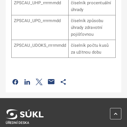
ZPSCAU_UHP_rrrrmmdd
číselník procentuální
úhrady
ZPSCAU_UPO_rrrrmmdd
číselník způsobu
úhrady zdravotní
pojišťovnou
ZPSCAU_UDOKS_rrrrmmdd
číselník počtu kusů
za užitnou dobu
Odkaz se otevře na nové kartě
Odkaz se otevře na nové kartě
Odkaz se otevře na nové kartě
Odkaz se otevře na nové kartě
ZPĚT 
ÚŘEDNÍ DESKA