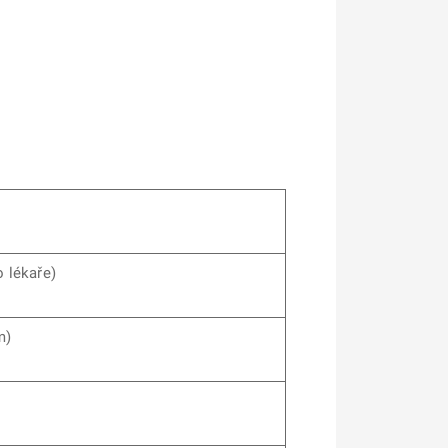
 lékaře)
m)