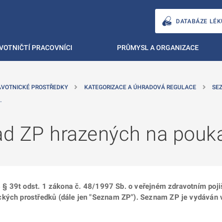
DATABÁZE LÉK
VOTNIČTÍ PRACOVNÍCI
PRŮMYSL A ORGANIZACE
AVOTNICKÉ PROSTŘEDKY
KATEGORIZACE A ÚHRADOVÁ REGULACE
SE
…
d ZP hrazených na poukaz
 s § 39t odst. 1 zákona č. 48/1997 Sb. o veřejném zdravotním poji
ckých prostředků (dále jen "Seznam ZP"). Seznam ZP je vydáván v