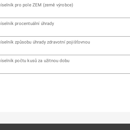
číselník pro pole ZEM (země výrobce)
číselník procentuální úhrady
číselník způsobu úhrady zdravotní pojišťovnou
číselník počtu kusů za užitnou dobu
ě
é kartě
ře na nové kartě