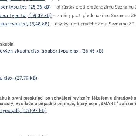
r typu txt, (25,36 kB)
– přírůstky proti předchozímu Seznam
r typu txt, (59,39 kB)
– změny proti předchozímu Seznamu 
r typu txt, (5,48 kB)
– úbytky proti předchozímu Seznamu Z
 skupin
vých skupin.xlsx, soubor typu xlsx, (36,45 kB)
 xlsx, (27,79 kB)
ahu k první preskripci po schválení revizním lékařem u úhradové
enzory, vysílače a případně přijímač, který není „SMART“ zařízen
typu pdf, (153,97 kB)