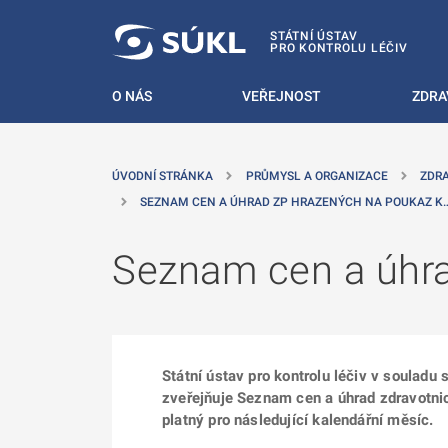
 NA HLAVNÍ OBSAH
STÁTNÍ ÚSTAV
PRO KONTROLU LÉČIV
O NÁS
VEŘEJNOST
ZDRA
ÚVODNÍ STRÁNKA
PRŮMYSL A ORGANIZACE
ZDR
SEZNAM CEN A ÚHRAD ZP HRAZENÝCH NA POUKAZ K
Seznam cen a úhra
Státní ústav pro kontrolu léčiv v souladu
zveřejňuje Seznam cen a úhrad zdravotni
platný pro následující kalendářní měsíc.