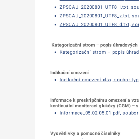
ZPSCAU_20200801_UTF8_i.txt, soubo
ZPSCAU_20200801_UTF8_z.txt, soubo
ZPSCAU_20200801_UTF8_d.txt, soubo
Kategorizační strom – popis úhradových
Kategorizační strom – popis úhrado
Indikační omezení
Indikační omezení.xlsx, soubor typu
Informace k preskripčnímu omezení a vzt
kontinuální monitoraci glukózy (CGM) – s
Informace_05.02.05.01.pdf, soubor 
Vysvětlivky a pomocné číselníky