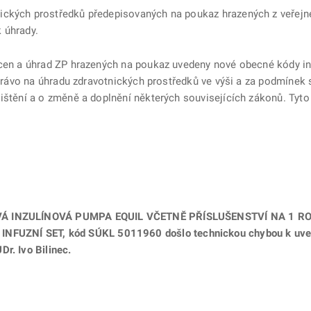
ckých prostředků předepisovaných na poukaz hrazených z veřejné
 úhrady.
u cen a úhrad ZP hrazených na poukaz uvedeny nové obecné kódy i
o právo na úhradu zdravotnických prostředků ve výši a za podmínek
ištění a o změně a doplnění některých souvisejících zákonů. Tyto 
OVÁ INZULÍNOVÁ PUMPA EQUIL VČETNĚ PŘÍSLUŠENSTVÍ NA 1 ROK
UZNÍ SET, kód SÚKL 5011960 došlo technickou chybou k uvede
r. Ivo Bilinec.