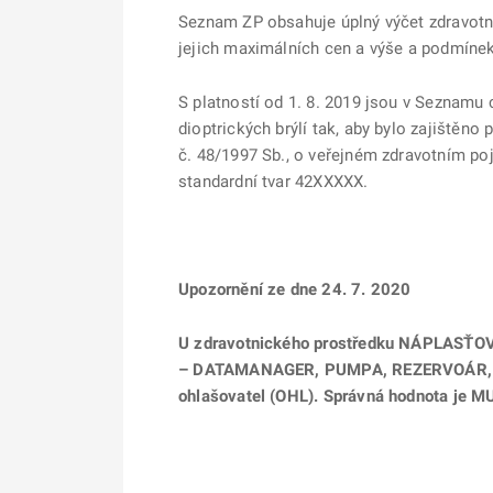
Seznam ZP obsahuje úplný výčet zdravotni
jejich maximálních cen a výše a podmínek
S platností od 1. 8. 2019 jsou v Seznam
dioptrických brýlí tak, aby bylo zajištěn
č. 48/1997 Sb., o veřejném zdravotním poj
standardní tvar 42XXXXX.
Upozornění ze dne 24. 7. 2020
U zdravotnického prostředku NÁPLASŤ
– DATAMANAGER, PUMPA, REZERVOÁR, INF
ohlašovatel (OHL). Správná hodnota je MUD