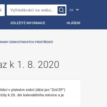
Změna jazyka
Vyhledávání na webu…
Ů
DŮLEŽITÉ INFORMACE
HLÁŠENÍ
ZNAMY ZDRAVOTNICKÝCH PROSTŘEDKŮ
 k 1. 8. 2020
štění v platném znění (dále jen "ZoVZP")
ždy k 20. dni kalendářního měsíce a je