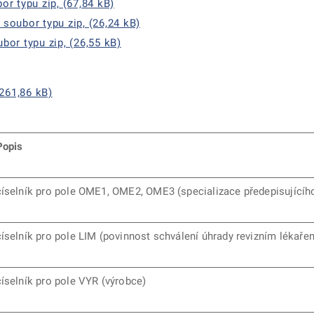
 typu zip, (67,84 kB)
ubor typu zip, (26,24 kB)
r typu zip, (26,55 kB)
(261,86 kB)
Popis
číselník pro pole OME1, OME2, OME3 (specializace předepisujícího
číselník pro pole LIM (povinnost schválení úhrady revizním lékaře
číselník pro pole VYR (výrobce)