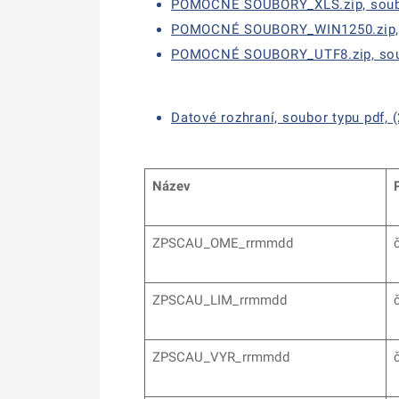
POMOCNÉ SOUBORY_XLS.zip, soubor
POMOCNÉ SOUBORY_WIN1250.zip, so
POMOCNÉ SOUBORY_UTF8.zip, soubo
Datové rozhraní, soubor typu pdf, 
Název
ZPSCAU_OME_rrmmdd
ZPSCAU_LIM­_rrmmdd
ZPSCAU_VYR_rrmmdd