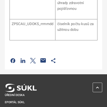
úhrady zdravotní
pojišťovnou
ZPSCAU_UDOKS_rrmmdd
číselník počtu kusů za
užitnou dobu
Odkaz se otevře na nové kartě
Odkaz se otevře na nové kartě
Odkaz se otevře na nové kartě
Odkaz se otevře na nové kartě
ZPĚT 
ÚŘEDNÍ DESKA
EPORTÁL SÚKL