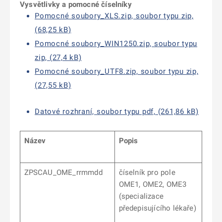
Vysvětlivky a pomocné číselníky
Pomocné soubory_XLS.zip, soubor typu zip,
(68,25 kB)
Pomocné soubory_WIN1250.zip, soubor typu
zip, (27,4 kB)
Pomocné soubory_UTF8.zip, soubor typu zip,
(27,55 kB)
Datové rozhraní, soubor typu pdf, (261,86 kB)
Název
Popis
ZPSCAU_OME_rrmmdd
číselník pro pole
OME1, OME2, OME3
(specializace
předepisujícího lékaře)