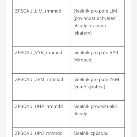
ZPSCAU_LIM­_rrmmdd
číselník pro pole LIM
(povinnost schválení
úhrady revizním
lékařem)
ZPSCAU_VYR_rrmmdd
číselník pro pole VYR
(výrobce)
ZPSCAU_ZEM_rrmmdd
číselník pro pole ZEM
(země výrobce)
ZPSCAU_UHP_rrmmdd
číselník procentuální
úhrady
ZPSCAU_UPO_rrmmdd
číselník způsobu