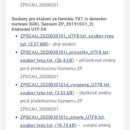
ZPSCAU_20200201
Soubory pro stažení ve formátu TXT (v datovém
roz
hraní SÚKL Seznam ZP_20191001_2)
Kódování UTF-08
ZPSCAU_2020030101_UTF8.txt, soubor typu
txt, (2,27 MB)
– plný soubor
ZPSCAU_2020030101i_prirustky_UTF8.txt,
soubor typu txt, (26,4 kB)
– přírůstkové změny
proti předchozímu Seznamu ZP
ZPSCAU_20200201
ZPSCAU_2020030101d_vyrazene_UTF8.txt,
soubor typu txt, (3,52 kB)
– úbytkové změny
proti předchozímu Seznamu ZP
ZPSCAU_20200201
ZPSCAU_2020030101z_zmeny_UTF8.txt,
soubor typu txt, (19,75 kB)
– ostatní změny