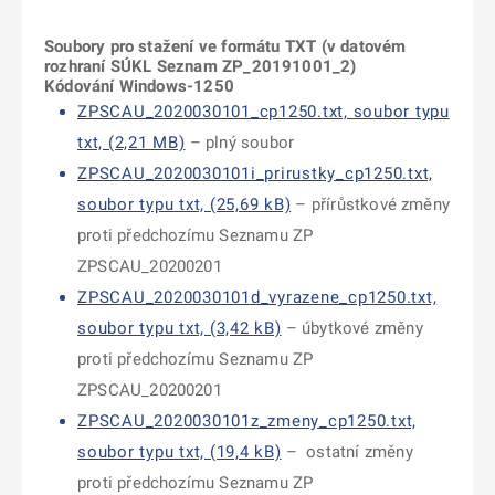
Soubory pro stažení ve formátu TXT (v datovém
roz
hraní SÚKL Seznam ZP_20191001_2)
Kódování Windows-1250
ZPSCAU_2020030101_cp1250.txt, soubor typu
txt, (2,21 MB)
– plný soubor
ZPSCAU_2020030101i_prirustky_cp1250.txt,
soubor typu txt, (25,69 kB)
– přírůstkové změny
proti předchozímu Seznamu ZP
ZPSCAU_20200201
ZPSCAU_2020030101d_vyrazene_cp1250.txt,
soubor typu txt, (3,42 kB)
– úbytkové změny
proti předchozímu Seznamu ZP
ZPSCAU_20200201
ZPSCAU_2020030101z_zmeny_cp1250.txt,
soubor typu txt, (19,4 kB)
– ostatní změny
proti předchozímu Seznamu ZP