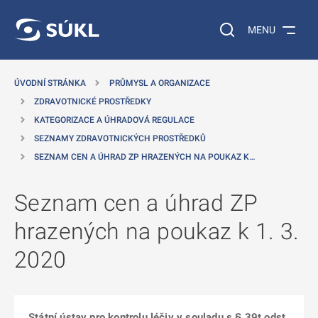
 NA HLAVNÍ OBSAH
Vyhledávání na web
MENU
ÚVODNÍ STRÁNKA
PRŮMYSL A ORGANIZACE
ZDRAVOTNICKÉ PROSTŘEDKY
KATEGORIZACE A ÚHRADOVÁ REGULACE
SEZNAMY ZDRAVOTNICKÝCH PROSTŘEDKŮ
SEZNAM CEN A ÚHRAD ZP HRAZENÝCH NA POUKAZ K…
Seznam cen a úhrad ZP
hrazených na poukaz k 1. 3.
2020
Státní ústav pro kontrolu léčiv v souladu s § 39t odst.