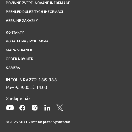
POVINNĚ ZVEŘEJŇOVANÉ INFORMACE
PŘEHLED DŮLEŽITÝCH INFORMACÍ
VEŘEJNÉ ZAKÁZKY
KONTAKTY
PODATELNA / POKLADNA
MAPA STRÁNEK
ODBĚR NOVINEK
KARIÉRA
272 185 333
INFOLINKA
Po–Pá 9:00 až 14:00
Sledujte nás
Odkaz se otevře na nové kartě
Odkaz se otevře na nové kartě
Odkaz se otevře na nové kartě
Odkaz se otevře na nové kartě
Odkaz se otevře na nové kartě
© 2026 SÚKL všechna práva vyhrazena