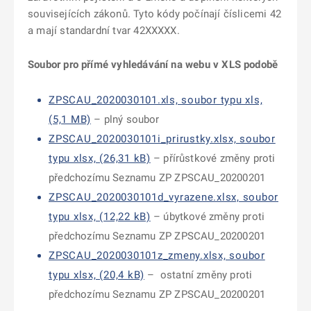
souvisejících zákonů. Tyto kódy počínají číslicemi 42
a mají standardní tvar 42XXXXX.
Soubor pro přímé vyhledávání na webu v XLS podobě
ZPSCAU_2020030101.xls, soubor typu xls,
(5,1 MB)
– plný soubor
ZPSCAU_2020030101i_prirustky.xlsx, soubor
typu xlsx, (26,31 kB)
– přírůstkové změny proti
předchozímu Seznamu ZP ZPSCAU_20200201
ZPSCAU_2020030101d_vyrazene.xlsx, soubor
typu xlsx, (12,22 kB)
– úbytkové změny proti
předchozímu Seznamu ZP ZPSCAU_20200201
ZPSCAU_2020030101z_zmeny.xlsx, soubor
typu xlsx, (20,4 kB)
– ostatní změny proti
předchozímu Seznamu ZP ZPSCAU_20200201