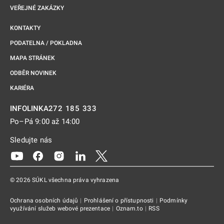
VEŘEJNÉ ZAKÁZKY
KONTAKTY
PODATELNA / POKLADNA
MAPA STRÁNEK
ODBĚR NOVINEK
KARIÉRA
272 185 333
INFOLINKA
Po–Pá 9:00 až 14:00
Sledujte nás
Odkaz se otevře na nové kartě
Odkaz se otevře na nové kartě
Odkaz se otevře na nové kartě
Odkaz se otevře na nové kartě
Odkaz se otevře na nové kartě
© 2026 SÚKL všechna práva vyhrazena
Ochrana osobních údajů
|
Prohlášení o přístupnosti
|
Podmínky
využívání služeb webové prezentace
|
Oznam.to
|
RSS