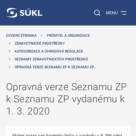
 NA HLAVNÍ OBSAH
Vyhledávání na web
MENU
ÚVODNÍ STRÁNKA
PRŮMYSL A ORGANIZACE
ZDRAVOTNICKÉ PROSTŘEDKY
KATEGORIZACE A ÚHRADOVÁ REGULACE
SEZNAMY ZDRAVOTNICKÝCH PROSTŘEDKŮ
OPRAVNÁ VERZE SEZNAMU ZP K SEZNAMU ZP…
Opravná verze Seznamu ZP
k Seznamu ZP vydanému k
1. 3. 2020
Státní ústav pro kontrolu léčiv v souladu s § 39t odst.