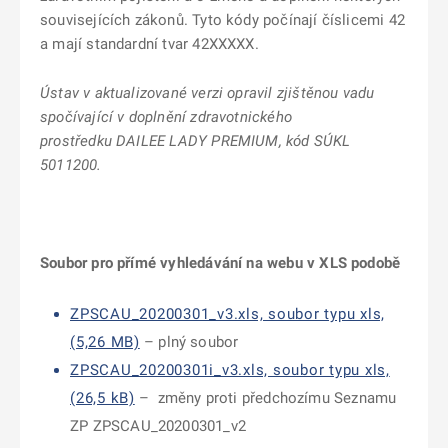
souvisejících zákonů. Tyto kódy počínají číslicemi 42
a mají standardní tvar 42XXXXX.
Ústav v aktualizované verzi opravil zjištěnou vadu
spočívající v doplnění zdravotnického
prostředku
DAILEE LADY PREMIUM, kód SÚKL
5011200.
Soubor pro přímé vyhledávání na webu v XLS podobě
ZPSCAU_20200301_v3.xls, soubor typu xls,
(5,26 MB)
– plný soubor
ZPSCAU_20200301i_v3.xls, soubor typu xls,
(26,5 kB)
– změny proti předchozímu Seznamu
ZP ZPSCAU_20200301_v2