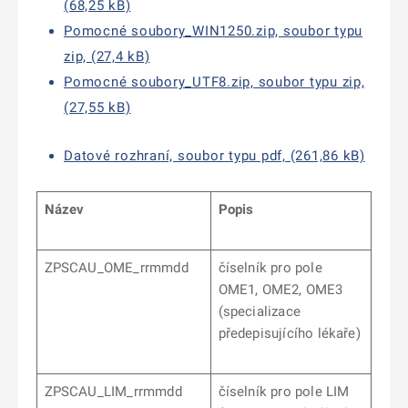
(68,25 kB)
Pomocné soubory_WIN1250.zip, soubor typu
zip, (27,4 kB)
Pomocné soubory_UTF8.zip, soubor typu zip,
(27,55 kB)
Datové rozhraní, soubor typu pdf, (261,86 kB)
Název
Popis
ZPSCAU_OME_rrmmdd
číselník pro pole
OME1, OME2, OME3
(specializace
předepisujícího lékaře)
ZPSCAU_LIM­_rrmmdd
číselník pro pole LIM