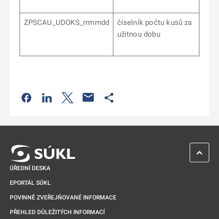
ZPSCAU_UDOKS_rrmmdd
číselník počtu kusů za
užitnou dobu
Odkaz se otevře na nové kartě
Odkaz se otevře na nové kartě
Odkaz se otevře na nové kartě
Odkaz se otevře na nové kartě
ZPĚT 
ÚŘEDNÍ DESKA
EPORTÁL SÚKL
POVINNĚ ZVEŘEJŇOVANÉ INFORMACE
PŘEHLED DŮLEŽITÝCH INFORMACÍ