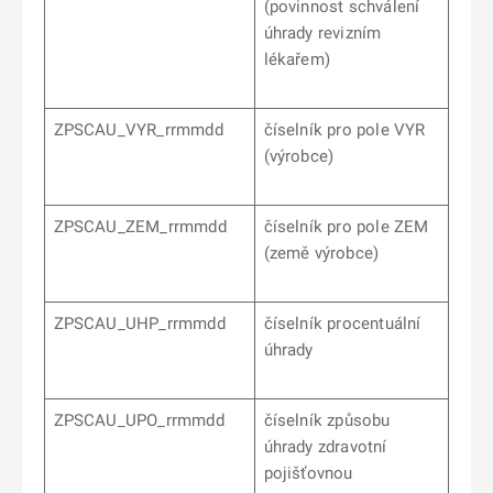
(povinnost schválení
úhrady revizním
lékařem)
ZPSCAU_VYR_rrmmdd
číselník pro pole VYR
(výrobce)
ZPSCAU_ZEM_rrmmdd
číselník pro pole ZEM
(země výrobce)
ZPSCAU_UHP_rrmmdd
číselník procentuální
úhrady
ZPSCAU_UPO_rrmmdd
číselník způsobu
úhrady zdravotní
pojišťovnou