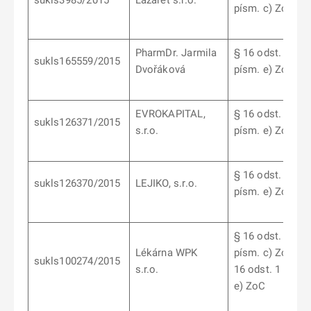
sukls3985/2015
Lazaret s.r.o.
písm. c) ZoC
PharmDr. Jarmila
§ 16 odst. 1
sukls165559/2015
Dvořáková
písm. e) ZoC
EVROKAPITAL,
§ 16 odst. 1
sukls126371/2015
s.r.o.
písm. e) ZoC
§ 16 odst. 1
sukls126370/2015
LEJIKO, s.r.o.
písm. e) ZoC
§ 16 odst. 1
Lékárna WPK
písm. c) ZoC, §
sukls100274/2015
s.r.o.
16 odst. 1 písm.
e) ZoC