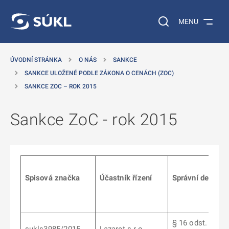
 NA HLAVNÍ OBSAH
Vyhledávání na web
MENU
ÚVODNÍ STRÁNKA
O NÁS
SANKCE
SANKCE ULOŽENÉ PODLE ZÁKONA O CENÁCH (ZOC)
SANKCE ZOC – ROK 2015
Sankce ZoC - rok 2015
Spisová
značka
Účastník řízení
Správní delikt
§ 16 odst. 1