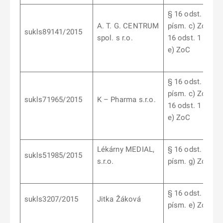
§ 16 odst. 1
A. T. G. CENTRUM
písm. c) ZoC, §
sukls89141/2015
spol. s r.o.
16 odst. 1 písm.
e) ZoC
§ 16 odst. 1
písm. c) ZoC, §
sukls71965/2015
K – Pharma s.r.o.
16 odst. 1 písm.
e) ZoC
Lékárny MEDIAL,
§ 16 odst. 1
sukls51985/2015
s.r.o.
písm. g) ZoC
§ 16 odst. 1
sukls3207/2015
Jitka Žáková
písm. e) ZoC