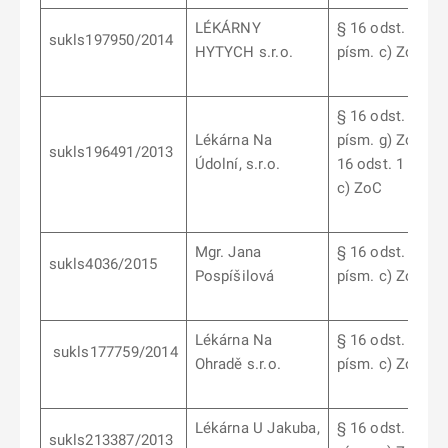
LÉKÁRNY
§ 16 odst. 1
sukls197950/2014
HYTYCH s.r.o.
písm. c) ZoC
§ 16 odst. 1
Lékárna Na
písm. g) ZoC,§
sukls196491/2013
Údolní, s.r.o.
16 odst. 1 písm.
c) ZoC
Mgr. Jana
§ 16 odst. 1
sukls4036/2015
Pospíšilová
písm. c) ZoC
Lékárna Na
§ 16 odst. 1
sukls177759/2014
Ohradě s.r.o.
písm. c) ZoC
Lékárna U Jakuba,
§ 16 odst. 1
sukls213387/2013