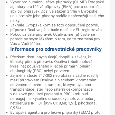
Výbor pro humánní léčivé přípravky (CHMP) Evropské
agentury pro léčivé přípravky (EMA) proto doporučil,
aby byl přípravek Ocaliva stažen z trhu v Evropské
unii, protože jeho přínosy nadále nepřevažují nad jeho
riziky.
Jakmile Evropská komise toto doporučení potvrdí,
přípravek Ocaliva již nebude nadále v EU registrován.
Pokud užíváte přípravek Ocaliva, měl(a) byste se
poradit se svým lékařem o tom, co to znamená pro
Vás a Vaši léčbu.
Informace pro zdravotnické pracovníky
Přezkum dostupných údajů dospěl k závěru, že
klinický přínos přípravku Ocaliva (obeticholová
kyselina) používaného k léčbě primární biliární
cholangitidy (PBC) nebyl potvrzen.
Zejména studie 747-302 neprokázala žádné rozdíly
mezi přípravkem Ocaliva a placebem v primárním
složeném cílovém parametru, kterým byla smrt,
transplantace jater nebo jaterní dekompenzace
v celkové populaci pacientů s PBC, kteří buď
nereagují na kyselinu ursodeoxycholovou, nebo ji
netolerují (HR 1,01 [95% CI: 0,68; 1,51], p-hodnota:
0,954).
Evropská agentura pro léčivé přípravky (EMA) proto