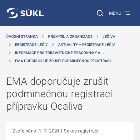
 NA HLAVNÍ OBSAH
Vyhledávání na web
MENU
ÚVODNÍ STRÁNKA
PRŮMYSL A ORGANIZACE
LÉČIVA
REGISTRACE LÉČIV
AKTUALITY – REGISTRACE LÉČIV
INFORMACE PRO ZDRAVOTNICKÉ PRACOVNÍKY A …
EMA DOPORUČUJE ZRUŠIT PODMÍNEČNOU REGISTRACI…
EMA doporučuje zrušit
podmínečnou registraci
přípravku Ocaliva
Zveřejněno: 1. 7. 2024
|
Sekce registrací