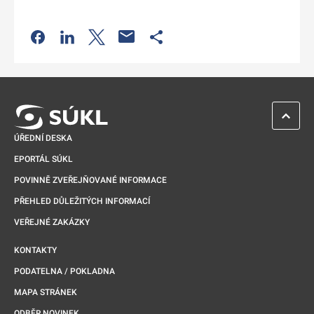
Odkaz se otevře na nové kartě
Odkaz se otevře na nové kartě
Odkaz se otevře na nové kartě
Odkaz se otevře na nové kartě
ZPĚT 
ÚŘEDNÍ DESKA
EPORTÁL SÚKL
POVINNĚ ZVEŘEJŇOVANÉ INFORMACE
PŘEHLED DŮLEŽITÝCH INFORMACÍ
VEŘEJNÉ ZAKÁZKY
KONTAKTY
PODATELNA / POKLADNA
MAPA STRÁNEK
ODBĚR NOVINEK