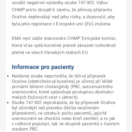
vyvážit negativní výsledky studie 747-302. Výbor
CHMP proto dospěl k závěru, že přínosy přípravku
Ocaliva nepřevažují nad jeho riziky, a doporučil, aby
byla jeho registrace v Evropské unii (EU) zrušena.
EMA nyní zašle stanovisko CHMP Evropské komisi,
která včas vydá konečné právně závazné rozhodnutí
platné ve všech členských státech EU.
Informace pro pacienty
Nedávná studie nepotvrdila, že léčivý přípravek
Ocaliva (obeticholová kyselina) je účinný při léčbě
primární biliární cholangitidy (PBC, autoimunitního
onemocnění, které způsobuje postupnou destrukci
malých žlučových cest v játrech).
Studie 747-302 neprokázala, že by přípravek Ocaliva
byl účinnější než placebo (léčba neúčinným
přípravkem), ve vztahu k počtu pacientů, jejichž
onemocnění se zhoršilo nebo kteří zemřeli, a to jak
v celkové populaci, tak ve skupině pacientů s časným
stadiem PBC.