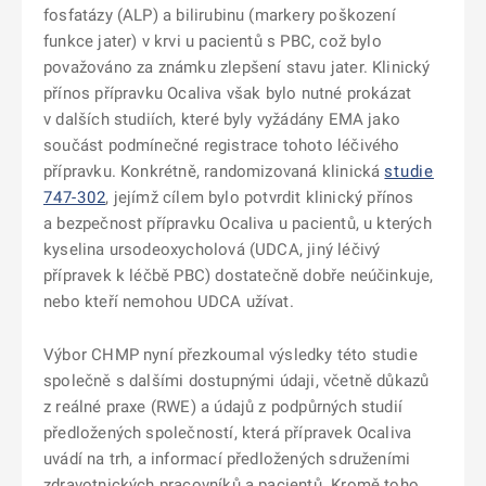
fosfatázy (ALP) a bilirubinu (markery poškození
funkce jater) v krvi u pacientů s PBC, což bylo
považováno za známku zlepšení stavu jater. Klinický
přínos přípravku Ocaliva však bylo nutné prokázat
v dalších studiích, které byly vyžádány EMA jako
součást podmínečné registrace tohoto léčivého
přípravku. Konkrétně, randomizovaná klinická
studie
747-302
, jejímž cílem bylo potvrdit klinický přínos
a bezpečnost přípravku Ocaliva u pacientů, u kterých
kyselina ursodeoxycholová (UDCA, jiný léčivý
přípravek k léčbě PBC) dostatečně dobře neúčinkuje,
nebo kteří nemohou UDCA užívat.
Výbor CHMP nyní přezkoumal výsledky této studie
společně s dalšími dostupnými údaji, včetně důkazů
z reálné praxe (RWE) a údajů z podpůrných studií
předložených společností, která přípravek Ocaliva
uvádí na trh, a informací předložených sdruženími
zdravotnických pracovníků a pacientů. Kromě toho