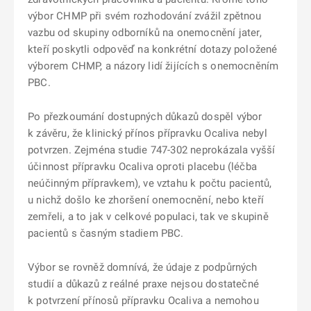
výbor CHMP při svém rozhodování zvážil zpětnou
vazbu od skupiny odborníků na onemocnění jater,
kteří poskytli odpověď na konkrétní dotazy položené
výborem CHMP, a názory lidí žijících s onemocněním
PBC.
Po přezkoumání dostupných důkazů dospěl výbor
k závěru, že klinický přínos přípravku Ocaliva nebyl
potvrzen. Zejména studie 747-302 neprokázala vyšší
účinnost přípravku Ocaliva oproti placebu (léčba
neúčinným přípravkem), ve vztahu k počtu pacientů,
u nichž došlo ke zhoršení onemocnění, nebo kteří
zemřeli, a to jak v celkové populaci, tak ve skupině
pacientů s časným stadiem PBC.
Výbor se rovněž domnívá, že údaje z podpůrných
studií a důkazů z reálné praxe nejsou dostatečné
k potvrzení přínosů přípravku Ocaliva a nemohou