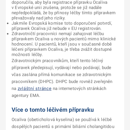
doporučila, aby byla registrace přípravku Ocaliva
v Evropské unii zrušena, protože se již nadále
nepředpokládá, že by přínosy léčby tímto přípravkem
převažovaly nad jeho riziky.
Jakmile Evropská komise toto doporučení potvrdí,
přípravek Ocaliva již nebude v EU registrován.
Zdravotničtí pracovníci nemají zahajovat léčbu
přípravkem Ocaliva u nových pacientů mimo klinické
hodnocení. U pacientů, kteří jsou v současné době
léčeni přípravkem Ocaliva, je třeba zvážit dostupné
možnosti léčby.
Zdravotnickým pracovníkům, kteří tento léčivý
přípravek předepisují, vydávají nebo podávají, bude
včas zaslána přímá komunikace se zdravotnickým
pracovníkem (DHPC). DHPC bude rovněž zveřejněn
na
zvláštní stránce
na internetových stránkách
agentury EMA.
Více o tomto léčivém přípravku
Ocaliva (obeticholová kyselina) se používá k léčbě
dospělých pacientů s primární biliární cholangitidou