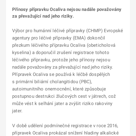
Přínosy přípravku Ocaliva nejsou nadále považovány
za převažující nad jeho riziky.
Výbor pro humánní léčivé přípravky (CHMP) Evropské
agentury pro léčivé přípravky (EMA) dokončil
přezkum léčivého přípravku Ocaliva (obeticholová
kyselina) a doporučil zrušení registrace tohoto
léčivého přípravku, protože jeho přínosy nejsou
nadále považovány za převažující nad jeho riziky.
Přípravek Ocaliva se používá k léčbě dospělých
s primární biliární cholangitidou (PBC),
autoimunitního onemocnění, které způsobuje
postupnou destrukci žlučových cest v játrech, což
může vést k selhání jater a zvýšit riziko rakoviny
jater.
V době udělení podmínečné registrace v roce 2016,
přípravek Ocaliva prokázal snížení hladiny alkalické