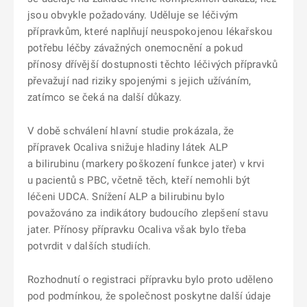
jsou obvykle požadovány. Uděluje se léčivým
přípravkům, které naplňují neuspokojenou lékařskou
potřebu léčby závažných onemocnění a pokud
přínosy dřívější dostupnosti těchto léčivých přípravků
převažují nad riziky spojenými s jejich užíváním,
zatímco se čeká na další důkazy.
V době schválení hlavní studie prokázala, že
přípravek Ocaliva snižuje hladiny látek ALP
a bilirubinu (markery poškození funkce jater) v krvi
u pacientů s PBC, včetně těch, kteří nemohli být
léčeni UDCA. Snížení ALP a bilirubinu bylo
považováno za indikátory budoucího zlepšení stavu
jater. Přínosy přípravku Ocaliva však bylo třeba
potvrdit v dalších studiích.
Rozhodnutí o registraci přípravku bylo proto uděleno
pod podmínkou, že společnost poskytne další údaje