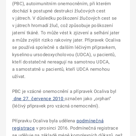
(PBC), autoimunitním onemocněním, při kterém
dochází k postupné destrukci žlučových cest
v játrech. V důsledku poškození žlučových cest se
v játrech hromadí žluč, což způsobuje poškození
jaterní tkáně. To může vést k zjizvení a selhání jater
a může zvýšit riziko rakoviny jater. Přípravek Ocaliva
se používá společně s dalším léčivým přípravkem,
kyselinou ursodeoxycholovou (UDCA), u pacientů,
kteří dostatečně nereagují na samotnou UDCA,
a samostatně u pacientů, kteří UDCA nemohou
užívat.
PBC je vzácné onemocnění a přípravek Ocaliva byl
dne 27. července 2010
označen jako „orphan“
(léčivý přípravek pro vzácná onemocnění).
Přípravku Ocaliva byla udělena
podmínečná
registrace
v prosinci 2016. Podmínečná registrace
se uděluje na základě méně komplexních důkazů, než