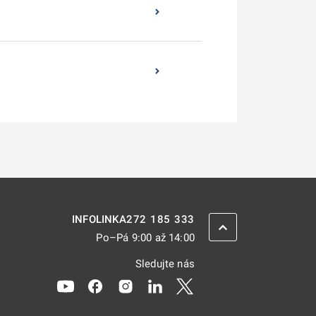
272 185 333
INFOLINKA
ZPĚT NAHORU
Po–Pá 9:00 až 14:00
Sledujte nás
Odkaz se otevře na nové kartě
Odkaz se otevře na nové kartě
Odkaz se otevře na nové kartě
Odkaz se otevře na nové kar
Odkaz se otevře na nov