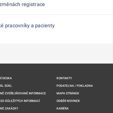
změnách registrace
é pracovníky a pacienty
Í DESKA
KONTAKTY
ÁL SÚKL
PODATELNA / POKLADNA
NNĚ ZVEŘEJŇOVANÉ INFORMACE
MAPA STRÁNEK
ED DŮLEŽITÝCH INFORMACÍ
ODBĚR NOVINEK
NÉ ZAKÁZKY
KARIÉRA