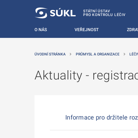
 NA HLAVNÍ OBSAH
STÁTNÍ ÚSTAV
PRO KONTROLU LÉČIV
O NÁS
VEŘEJNOST
ZDRA
ÚVODNÍ STRÁNKA
PRŮMYSL A ORGANIZACE
LÉČI
Aktuality - registra
Informace pro držitele roz