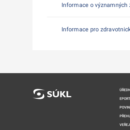
Informace o významných 
Informace pro zdravotnick
ÚŘEDN
EPORT
POVI
PŘEHL
VEŘEJ