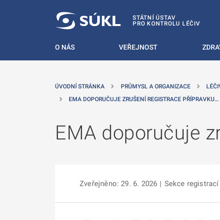
 NA HLAVNÍ OBSAH
STÁTNÍ ÚSTAV
PRO KONTROLU LÉČIV
O NÁS
VEŘEJNOST
ZDRA
ÚVODNÍ STRÁNKA
PRŮMYSL A ORGANIZACE
LÉČI
EMA DOPORUČUJE ZRUŠENÍ REGISTRACE PŘÍPRAVKU…
EMA doporučuje zr
Zveřejněno: 29. 6. 2026
|
Sekce registrací