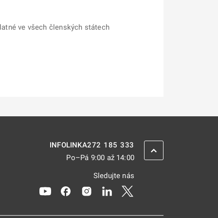
latné ve všech členských státech
272 185 333
INFOLINKA
ZPĚT NAHORU
Po–Pá 9:00 až 14:00
Sledujte nás
Odkaz se otevře na nové kartě
Odkaz se otevře na nové kartě
Odkaz se otevře na nové kartě
Odkaz se otevře na nové kar
Odkaz se otevře na nov