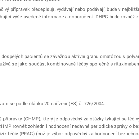
čivý přípravek předepisují, vydávají nebo podávají, bude v nejbliž
hující výše uvedené informace a doporučení. DHPC bude rovněž z
bě dospělých pacientů se závažnou aktivní granulomatózou s polya
oužívá se jako součást kombinované léčby společně s rituximab
omise podle článku 20 nařízení (ES) č. 726/2004.
přípravky (CHMP), který je odpovědný za otázky týkající se léčiv
r CHMP rovněž zohlednil hodnocení nedávné periodické zprávy o be
izik léčiv (PRAC) (což je výbor odpovědný za hodnocení bezpečno