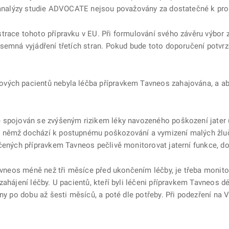
nalýzy studie ADVOCATE nejsou považovány za dostatečné k prok
trace tohoto přípravku v EU. Při formulování svého závěru výbor 
ísemná vyjádření třetích stran. Pokud bude toto doporučení potvr
ých pacientů nebyla léčba přípravkem Tavneos zahajována, a aby 
 spojován se zvýšeným rizikem léky navozeného poškození jater 
 němž dochází k postupnému poškozování a vymizení malých žlučo
éčených přípravkem Tavneos pečlivě monitorovat jaterní funkce, do
Tavneos méně než tři měsíce před ukončením léčby, je třeba monito
ahájení léčby. U pacientů, kteří byli léčeni přípravkem Tavneos dél
dny po dobu až šesti měsíců, a poté dle potřeby. Při podezření na