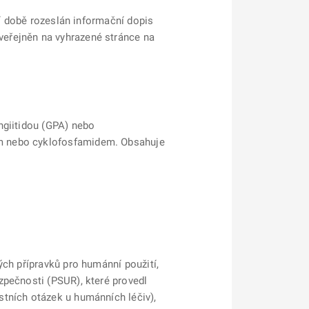
ší době rozeslán informační dopis
veřejněn na vyhrazené stránce na
ngiitidou (GPA) nebo
em nebo cyklofosfamidem. Obsahuje
ých přípravků pro humánní použití,
zpečnosti (PSUR), které provedl
stních otázek u humánních léčiv),