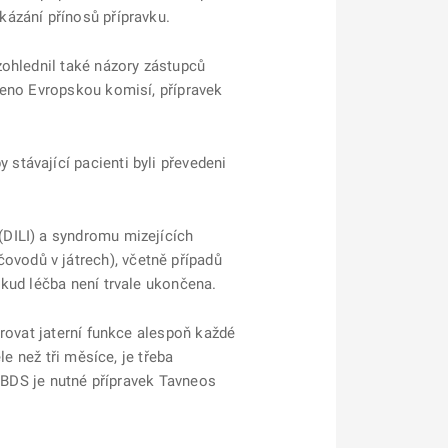
ázání přínosů přípravku.
zohlednil také názory zástupců
zeno Evropskou komisí, přípravek
stávající pacienti byli převedeni
(DILI) a syndromu mizejících
vodů v játrech), včetně případů
kud léčba není trvale ukončena.
rovat jaterní funkce alespoň každé
e než tři měsíce, je třeba
 VBDS je nutné přípravek Tavneos