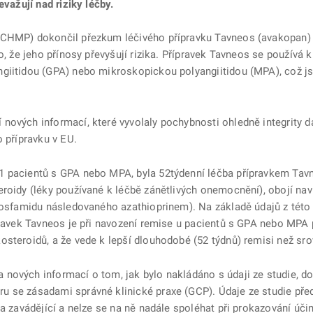
evažují nad riziky léčby.
(CHMP) dokončil přezkum léčivého přípravku Tavneos (avakopan) a
o, že jeho přínosy převyšují rizika. Přípravek Tavneos se používá 
giitidou (GPA) nebo mikroskopickou polyangiitidou (MPA), což js
nových informací, které vyvolaly pochybnosti ohledně integrity d
o přípravku v EU.
1 pacientů s GPA nebo MPA, byla 52týdenní léčba přípravkem Ta
roidy (léky používané k léčbě zánětlivých onemocnění), obojí nav
ofosfamidu následovaného azathioprinem). Na základě údajů z této
ípravek Tavneos je při navození remise u pacientů s GPA nebo MPA
steroidů, a že vede k lepší dlouhodobé (52 týdnů) remisi než sro
nových informací o tom, jak bylo nakládáno s údaji ze studie, d
u se zásadami správné klinické praxe (GCP). Údaje ze studie pře
 a zavádějící a nelze se na ně nadále spoléhat při prokazování úč