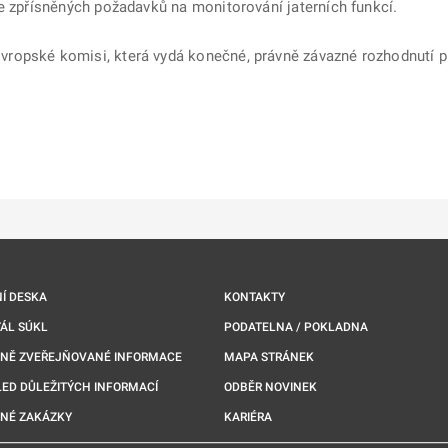
e zpřísněných požadavků na monitorování jaterních funkcí.
ropské komisi, která vydá konečné, právně závazné rozhodnutí p
ě
é kartě
ře na nové kartě
Í DESKA
KONTAKTY
ÁL SÚKL
PODATELNA / POKLADNA
NNĚ ZVEŘEJŇOVANÉ INFORMACE
MAPA STRÁNEK
ED DŮLEŽITÝCH INFORMACÍ
ODBĚR NOVINEK
NÉ ZAKÁZKY
KARIÉRA