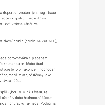
 doporučil zrušení jeho registrace
k léčbě dospělých pacientů se
ou dvě vzácná zánětlivá
at hlavní studie (studie ADVOCATE),
vneos porovnávána s placebem
íc ke standardní léčbě (buď
 studie bylo při ukončení hodnocení
 přinejmenším stejně účinný jako
vnávací léčba.
ospěl výbor CHMP k závěru, že
dložené v době hodnocení žádosti
innosti přípravku Tavneos. Podpůrná