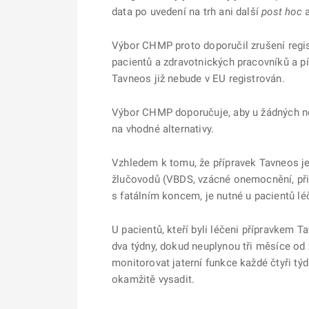
data po uvedení na trh ani další
post hoc
a
Výbor CHMP proto doporučil zrušení regis
pacientů a zdravotnických pracovníků a p
Tavneos již nebude v EU registrován.
Výbor CHMP doporučuje, aby u žádných nov
na vhodné alternativy.
Vzhledem k tomu, že přípravek Tavneos je
žlučovodů (VBDS, vzácné onemocnění, při
s fatálním koncem, je nutné u pacientů l
U pacientů, kteří byli léčeni přípravkem 
dva týdny, dokud neuplynou tři měsíce od z
monitorovat jaterní funkce každé čtyři tý
okamžitě vysadit.