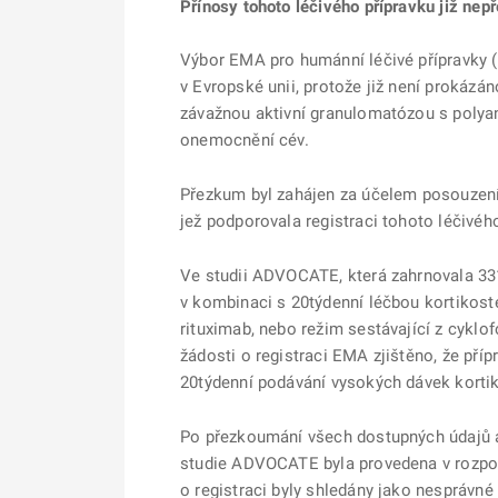
Přínosy tohoto léčivého přípravku již nepř
Výbor EMA pro humánní léčivé přípravky 
v Evropské unii, protože již není prokázán
závažnou aktivní granulomatózou s polyan
onemocnění cév.
Přezkum byl zahájen za účelem posouzení 
jež podporovala registraci tohoto léčivéh
Ve studii ADVOCATE, která zahrnovala 33
v kombinaci s 20týdenní léčbou kortikoste
rituximab, nebo režim sestávající z cykl
žádosti o registraci EMA zjištěno, že př
20týdenní podávání vysokých dávek kortiko
Po přezkoumání všech dostupných údajů a 
studie ADVOCATE byla provedena v rozpor
o registraci byly shledány jako nesprávné