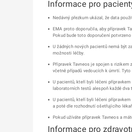
Informace pro pacient
Nedávný přezkum ukázal, že data použit
EMA proto doporučila, aby přípravek Tav
Pokud bude toto doporučení potvrzeno 
U žádných nových pacientů nemá být za
možnosti léčby.
Přípravek Tavneos je spojen s rizikem 
včetně případů vedoucích k úmrtí. Tyto
U pacientů, kteří byli léčeni přípravk
laboratorních testů alespoň každé dva t
U pacientů, kteří byli léčeni přípravke
a poté dle rozhodnutí ošetřujícího lékař
Pokud užíváte přípravek Tavneos a máte-
Informace pro zdravot