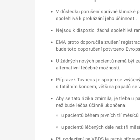
V důsledku porušení správné klinické pr
spolehlivá k prokázání jeho účinnosti.
Nejsou k dispozici žádná spolehlivá ra
EMA proto doporučila zrušení registrace
bude toto doporučení potvrzeno Evropsk
U žádných nových pacientů nemá být zah
alternativní léčebné možnosti.
Přípravek Tavneos je spojen se zvýšen
s fatálním koncem; většina případů se 
Aby se tato rizika zmírnila, je třeba u 
než bude léčba účinně ukončena:
u pacientů během prvních tří měsíců 
u pacientů léčených déle než tři měsí
Při podezření na VBDS je nutné příprav