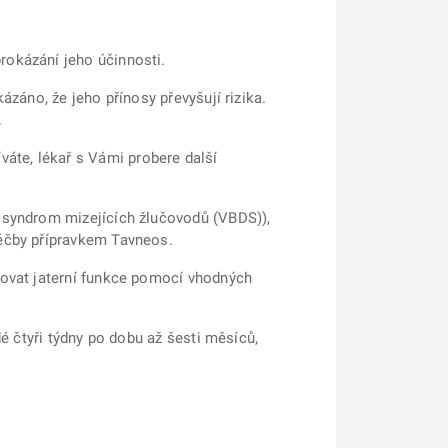
rokázání jeho účinnosti.
ázáno, že jeho přínosy převyšují rizika.
.
áte, lékař s Vámi probere další
a syndrom mizejících žlučovodů (VBDS)),
léčby přípravkem Tavneos.
edovat jaterní funkce pomocí vhodných
dé čtyři týdny po dobu až šesti měsíců,