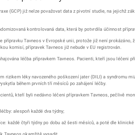
axe (GCP) již nelze považovat data z pivotní studie, na jejichž zák
ndomizovaná kontrolovaná data, která by potvrdila účinnost přípr
 přípravku Tavneos v Evropské unii, protože již není prokázáno, ž
ou komisí, přípravek Tavneos již nebude v EU registrován.
ajována léčba přípravkem Tavneos. Pacienti, kteří jsou léčeni př
ým rizikem léky navozeného poškození jater (DILI) a syndromu miz
vyskytla během prvních tří měsíců po zahájení léčby.
pacientů, kteří byli nedávno léčeni přípravkem Tavneos, pečlivě mon
léčby: alespoň každé dva týdny;
ce: každé čtyři týdny po dobu až šesti měsíců, a poté dle klinické
ek Tavneos okamžitě vysadit.