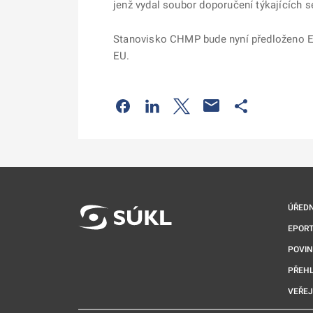
jenž vydal soubor doporučení týkajících s
Stanovisko CHMP bude nyní předloženo Ev
EU.
Odkaz se otevře na nové kartě
Odkaz se otevře na nové kart
Odkaz se otevře na nov
Odkaz se otev
ÚŘEDN
EPORT
POVI
PŘEHL
VEŘEJ