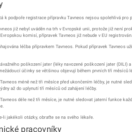
y
á k podpoře registrace přípravku Tavneos nejsou spolehlivá pro p
neos již nebyl uváděn na trh v Evropské unii, protože již není prok
Evropskou komisí, přípravek Tavneos již nebude v EU registrován
hajována léčba přípravkem Tavneos. Pokud přípravek Tavneos užív
závažného poškození jater (léky navozené poškození jater (DILI) 
 nežádoucí účinky se většinou objevují během prvních tří měsíců 
em Tavneos méně než tři měsíce před ukončením léčby, je nutné sl
ýdny až do uplynutí tří měsíců od zahájení léčby.
m Tavneos déle než tři měsíce, je nutné sledovat jaterní funkce kaž
e.
li jakékoli otázky, obraťte se na svého lékaře.
nické pracovníky