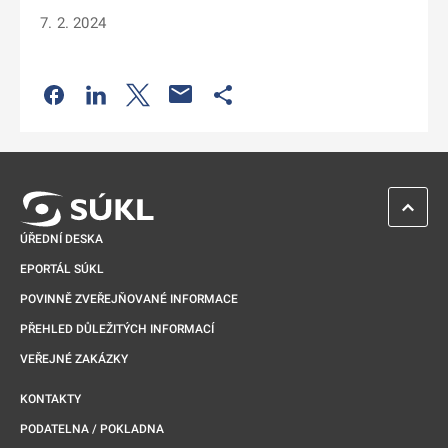
7. 2. 2024
Odkaz se otevře na nové kartě
Odkaz se otevře na nové kartě
Odkaz se otevře na nové kartě
Odkaz se otevře na nové kartě
ZPĚT 
ÚŘEDNÍ DESKA
EPORTÁL SÚKL
POVINNĚ ZVEŘEJŇOVANÉ INFORMACE
PŘEHLED DŮLEŽITÝCH INFORMACÍ
VEŘEJNÉ ZAKÁZKY
KONTAKTY
PODATELNA / POKLADNA