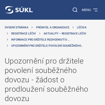
 NA HLAVNÍ OBSAH
Vyhledávání na web
MENU
ÚVODNÍ STRÁNKA
PRŮMYSL A ORGANIZACE
LÉČIVA
REGISTRACE LÉČIV
AKTUALITY – REGISTRACE LÉČIV
INFORMACE PRO DRŽITELE ROZHODNUTÍ O …
UPOZORNĚNÍ PRO DRŽITELE POVOLENÍ SOUBĚŽNÉHO…
Upozornění pro držitele
povolení souběžného
dovozu - žádost o
prodloužení souběžného
dovozu