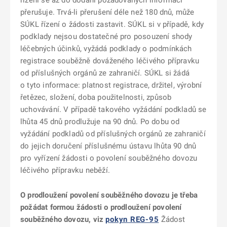
řízení se až do dodání požadovaných informací
přerušuje. Trvá-li přerušení déle než 180 dnů, může
SÚKL řízení o žádosti zastavit. SÚKL si v případě, kdy
podklady nejsou dostatečné pro posouzení shody
léčebných účinků, vyžádá podklady o podmínkách
registrace souběžně dováženého léčivého přípravku
od příslušných orgánů ze zahraničí. SÚKL si žádá
o tyto informace: platnost registrace, držitel, výrobní
řetězec, složení, doba použitelnosti, způsob
uchovávání. V případě takového vyžádání podkladů se
lhůta 45 dnů prodlužuje na 90 dnů. Po dobu od
vyžádání podkladů od příslušných orgánů ze zahraničí
do jejich doručení příslušnému ústavu lhůta 90 dnů
pro vyřízení žádosti o povolení souběžného dovozu
léčivého přípravku neběží.
O prodloužení povolení souběžného dovozu je třeba
požádat formou žádosti o prodloužení povolení
souběžného dovozu, viz
pokyn REG-95
Žádost