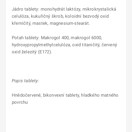
Jádro tablety: monohydrát laktózy, mikrokrystalická
celulóza, kukuřičný škrob, koloidní bezvodý oxid
křemičitý, mastek, magnesium-stearát.
Potah tablety: Makrogol 400, makrogol 6000,
hydroxypropylmethylcelulóza, oxid titaničitý, červený
oxid železitý (E172).
Popis tablety:
Hnědočervené, bikonvexní tablety, hladkého matného
povrchu