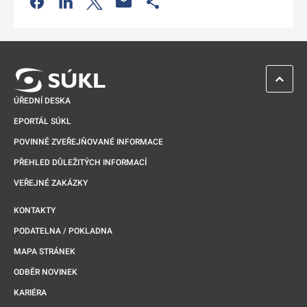
Odkaz se otevře na nové kartě
ZPĚT 
ÚŘEDNÍ DESKA
EPORTÁL SÚKL
POVINNĚ ZVEŘEJŇOVANÉ INFORMACE
PŘEHLED DŮLEŽITÝCH INFORMACÍ
VEŘEJNÉ ZAKÁZKY
KONTAKTY
PODATELNA / POKLADNA
MAPA STRÁNEK
ODBĚR NOVINEK
KARIÉRA