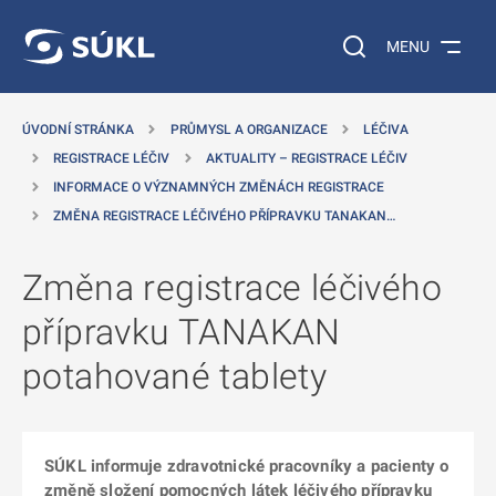
 NA HLAVNÍ OBSAH
Vyhledávání na web
MENU
ÚVODNÍ STRÁNKA
PRŮMYSL A ORGANIZACE
LÉČIVA
REGISTRACE LÉČIV
AKTUALITY – REGISTRACE LÉČIV
INFORMACE O VÝZNAMNÝCH ZMĚNÁCH REGISTRACE
ZMĚNA REGISTRACE LÉČIVÉHO PŘÍPRAVKU TANAKAN…
Změna registrace léčivého
přípravku TANAKAN
potahované tablety
SÚKL informuje zdravotnické pracovníky a pacienty o
změně složení pomocných látek léčivého přípravku