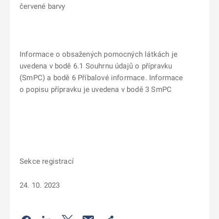
červené barvy
Informace o obsažených pomocných látkách je
uvedena v bodě 6.1 Souhrnu údajů o přípravku
(SmPC) a bodě 6 Příbalové informace. Informace
o popisu přípravku je uvedena v bodě 3 SmPC
Sekce registrací
24. 10. 2023
Odkaz se otevře na nové kartě
Odkaz se otevře na nové kartě
Odkaz se otevře na nové kartě