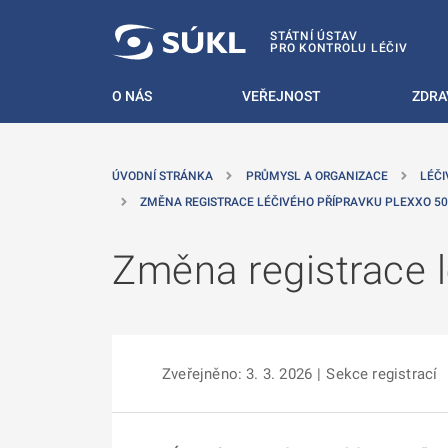
 NA HLAVNÍ OBSAH
STÁTNÍ ÚSTAV
PRO KONTROLU LÉČIV
O NÁS
VEŘEJNOST
ZDRA
ÚVODNÍ STRÁNKA
PRŮMYSL A ORGANIZACE
LÉČI
ZMĚNA REGISTRACE LÉČIVÉHO PŘÍPRAVKU PLEXXO 5
Změna registrace 
Zveřejněno: 3. 3. 2026
|
Sekce registrací