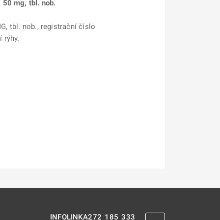
 50 mg, tbl. nob.
, tbl. nob., registrační číslo
 rýhy.
272 185 333
INFOLINKA