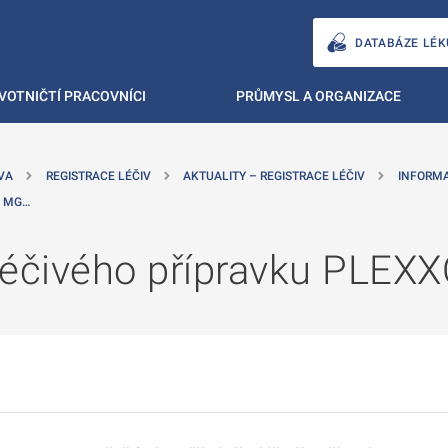
DATABÁZE LÉK
VOTNIČTÍ PRACOVNÍCI
PRŮMYSL A ORGANIZACE
VA
REGISTRACE LÉČIV
AKTUALITY – REGISTRACE LÉČIV
INFORM
0 MG…
léčivého přípravku PLEXX