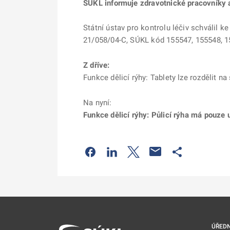
SÚKL informuje zdravotnické pracovníky a
Státní ústav pro kontrolu léčiv schválil k
21/058/04-C, SÚKL kód 155547, 155548, 15
Z dříve:
Funkce dělicí rýhy: Tablety lze rozdělit na
Na nyní:
Funkce dělicí rýhy: Půlicí rýha má pouze u
Odkaz se otevře na nové kartě
Odkaz se otevře na nové kart
Odkaz se otevře na nov
Odkaz se otev
ÚŘEDN