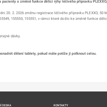
 pacienty o změně funkce dělicí rýhy léčivého přípravku PLEXXO,
e dni 20. 2. 2026 změnu registrace léčivého přípravku PLEXXO, 50 MG
5549, 155550, 155551, v rámci které došlo ke změně funkce dělicí
 stejné dávky.
snadnit dělení tablety, pokud máte potíže ji polknout celou.
ě
é kartě
ře na nové kartě
Í DESKA
KONTAKTY