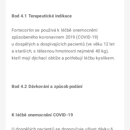
Bod 4.1 Terapeutické indikace
Fortecortin se používá k léčbě onemocnění
způsobeného koronavirem 2019 (COVID-19)
u dospělých a dospívajících pacientů (ve věku 12 let
a starších, s tělesnou hmotností nejméně 40 kg),
kteří mají dýchací obtíže a potřebují léčbu kyslíkem.
Bod 4.2 Dávkování
a způsob podání
K léčbě onemocnění COVID-19
U dospělých pacientů se doporučuje užívat dávku 6