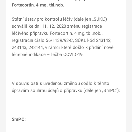
Fortecortin, 4 mg, tbl.nob.
Státní ústav pro kontrolu léčiv (dále jen „SÚKL“)
schválil ke dni 11. 12. 2020 změnu registrace
léčivého přípravku Fortecortin, 4 mg, tbl.nob.,
registrační číslo 56/1139/93-C, SÚKL kód 243142,
243143, 243144, v rámci které došlo k přidání nové
léčebné indikace – léčba COVID-19.
V souvislosti s uvedenou změnou došlo k těmto
úpravám souhrnu údajů o přípravku (dále jen „SmPC“):
SmPC: