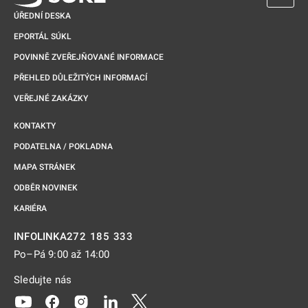
ÚŘEDNÍ DESKA
EPORTÁL SÚKL
POVINNĚ ZVEŘEJŇOVANÉ INFORMACE
PŘEHLED DŮLEŽITÝCH INFORMACÍ
VEŘEJNÉ ZAKÁZKY
KONTAKTY
PODATELNA / POKLADNA
MAPA STRÁNEK
ODBĚR NOVINEK
KARIÉRA
272 185 333
INFOLINKA
Po–Pá 9:00 až 14:00
Sledujte nás
Odkaz se otevře na nové kartě
Odkaz se otevře na nové kartě
Odkaz se otevře na nové kartě
Odkaz se otevře na nové kartě
Odkaz se otevře na nové kartě