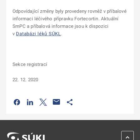
Odpovídající změny byly provedeny rovněž v příbalové
informaci léčivého přípravku Fortecortin. Aktuální
SmPC a příbalová informace jsou k dispozici
v
Databázi léků SÚKL
.
Sekce registrací
22. 12. 2020
Odkaz se otevře na nové kartě
Odkaz se otevře na nové kartě
Odkaz se otevře na nové kartě
Odkaz se otevře na nové kartě
ZPĚT 