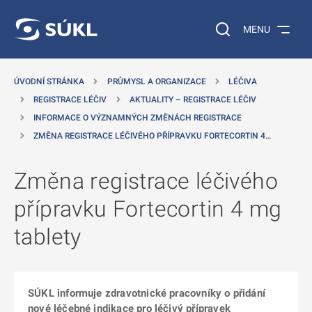
 NA HLAVNÍ OBSAH
Vyhledávání na web
MENU
ÚVODNÍ STRÁNKA
PRŮMYSL A ORGANIZACE
LÉČIVA
REGISTRACE LÉČIV
AKTUALITY – REGISTRACE LÉČIV
INFORMACE O VÝZNAMNÝCH ZMĚNÁCH REGISTRACE
ZMĚNA REGISTRACE LÉČIVÉHO PŘÍPRAVKU FORTECORTIN 4…
Změna registrace léčivého
přípravku Fortecortin 4 mg
tablety
SÚKL informuje zdravotnické pracovníky o přidání
nové léčebné indikace pro léčivý přípravek