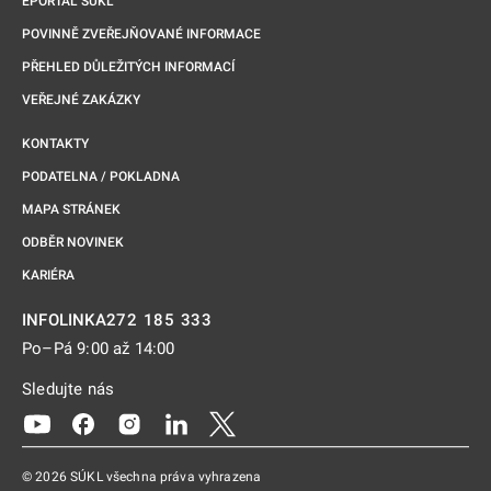
EPORTÁL SÚKL
POVINNĚ ZVEŘEJŇOVANÉ INFORMACE
PŘEHLED DŮLEŽITÝCH INFORMACÍ
VEŘEJNÉ ZAKÁZKY
KONTAKTY
PODATELNA / POKLADNA
MAPA STRÁNEK
ODBĚR NOVINEK
KARIÉRA
272 185 333
INFOLINKA
Po–Pá 9:00 až 14:00
Sledujte nás
Odkaz se otevře na nové kartě
Odkaz se otevře na nové kartě
Odkaz se otevře na nové kartě
Odkaz se otevře na nové kartě
Odkaz se otevře na nové kartě
© 2026 SÚKL všechna práva vyhrazena