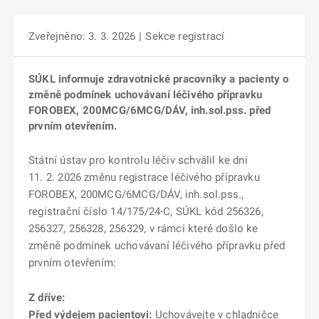
Zveřejněno: 3. 3. 2026
|
Sekce registrací
SÚKL informuje zdravotnické pracovníky a pacienty o
změně podmínek uchovávaní léčivého přípravku
FOROBEX, 200MCG/6MCG/DÁV, inh.sol.pss. před
prvním otevřením.
Státní ústav pro kontrolu léčiv schválil ke dni
11. 2. 2026 změnu registrace léčivého přípravku
FOROBEX, 200MCG/6MCG/DÁV, inh.sol.pss.,
registrační číslo 14/175/24-C, SÚKL kód 256326,
256327, 256328, 256329, v rámci které došlo ke
změně podmínek uchovávaní léčivého přípravku před
prvním otevřením:
Z dříve:
Před výdejem pacientovi:
Uchovávejte v chladničce