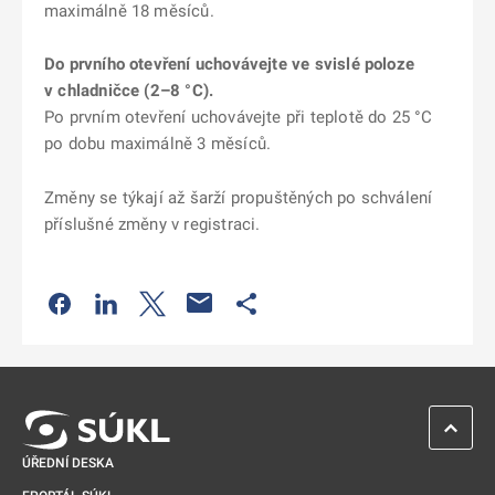
maximálně 18 měsíců.
Do prvního otevření uchovávejte ve svislé poloze
v chladničce (2–8 °C).
Po prvním otevření uchovávejte při teplotě do 25 °C
po dobu maximálně 3 měsíců.
Změny se týkají až šarží propuštěných po schválení
příslušné změny v registraci.
Odkaz se otevře na nové kartě
Odkaz se otevře na nové kartě
Odkaz se otevře na nové kartě
Odkaz se otevře na nové kartě
ZPĚT 
ÚŘEDNÍ DESKA