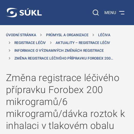
 NA HLAVNÍ OBSAH
Vyhledávání na web
MENU
ÚVODNÍ STRÁNKA
PRŮMYSL A ORGANIZACE
LÉČIVA
REGISTRACE LÉČIV
AKTUALITY – REGISTRACE LÉČIV
INFORMACE O VÝZNAMNÝCH ZMĚNÁCH REGISTRACE
ZMĚNA REGISTRACE LÉČIVÉHO PŘÍPRAVKU FOROBEX 200…
Změna registrace léčivého
přípravku Forobex 200
mikrogramů/6
mikrogramů/dávka roztok k
inhalaci v tlakovém obalu