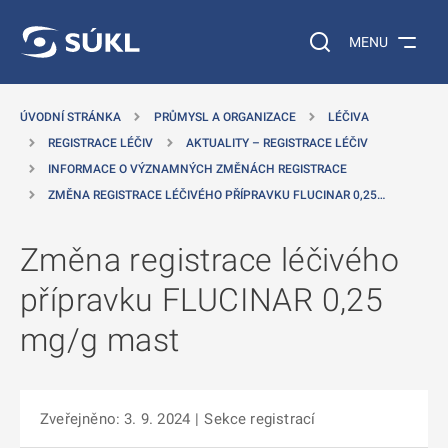
 NA HLAVNÍ OBSAH
Vyhledávání na web
MENU
ÚVODNÍ STRÁNKA
PRŮMYSL A ORGANIZACE
LÉČIVA
REGISTRACE LÉČIV
AKTUALITY – REGISTRACE LÉČIV
INFORMACE O VÝZNAMNÝCH ZMĚNÁCH REGISTRACE
ZMĚNA REGISTRACE LÉČIVÉHO PŘÍPRAVKU FLUCINAR 0,25…
Změna registrace léčivého
přípravku FLUCINAR 0,25
mg/g mast
Zveřejněno: 3. 9. 2024
|
Sekce registrací