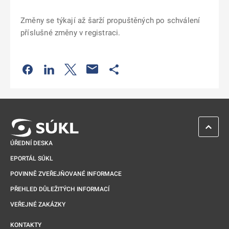
Změny se týkají až šarží propuštěných po schválení
příslušné změny v registraci.
Odkaz se otevře na nové kartě
Odkaz se otevře na nové kartě
Odkaz se otevře na nové kartě
Odkaz se otevře na nové kartě
ZPĚT 
ÚŘEDNÍ DESKA
EPORTÁL SÚKL
POVINNĚ ZVEŘEJŇOVANÉ INFORMACE
PŘEHLED DŮLEŽITÝCH INFORMACÍ
VEŘEJNÉ ZAKÁZKY
KONTAKTY