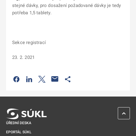
stejné dávky, pro dosažení požadované dávky je tedy
potřeba 1,5 tablety.
Sekce registrací
23. 2. 2021
Odkaz se otevře na nové kartě
Odkaz se otevře na nové kartě
Odkaz se otevře na nové kartě
Odkaz se otevře na nové kartě
ZPĚT 
ÚŘEDNÍ DESKA
EPORTÁL SÚKL