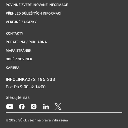
POVINNĚ ZVEŘEJŇOVANÉ INFORMACE
PŘEHLED DŮLEŽITÝCH INFORMACÍ
VEŘEJNÉ ZAKÁZKY
KONTAKTY
PODATELNA / POKLADNA
MAPA STRÁNEK
ODBĚR NOVINEK
KARIÉRA
272 185 333
INFOLINKA
Po–Pá 9:00 až 14:00
Sledujte nás
Odkaz se otevře na nové kartě
Odkaz se otevře na nové kartě
Odkaz se otevře na nové kartě
Odkaz se otevře na nové kartě
Odkaz se otevře na nové kartě
© 2026 SÚKL všechna práva vyhrazena