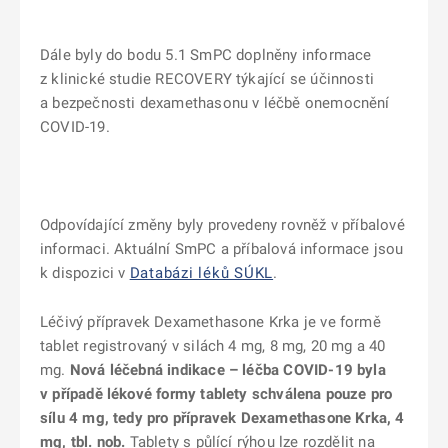
Dále byly do bodu 5.1 SmPC doplněny informace
z klinické studie RECOVERY týkající se účinnosti
a bezpečnosti dexamethasonu v léčbě onemocnění
COVID-19.
Odpovídající změny byly provedeny rovněž v příbalové
informaci. Aktuální SmPC a příbalová informace jsou
k dispozici v
Databázi léků SÚKL
.
Léčivý přípravek Dexamethasone Krka je ve formě
tablet registrovaný v silách 4 mg, 8 mg, 20 mg a 40
mg.
Nová léčebná indikace – léčba COVID-19 byla
v případě lékové formy tablety schválena pouze pro
sílu 4 mg, tedy pro přípravek Dexamethasone Krka, 4
mg, tbl. nob.
Tablety s půlící rýhou lze rozdělit na