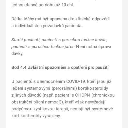
jednou denně po dobu až 10 dní.
Délka léčby má být upravena dle klinické odpovědi
a individuálních požadavků pacienta.
Starší pacienti, pacienti s poruchou funkce ledvin,
pacienti s poruchou funkce jater:
Není nutná úprava
dávky.
Bod 4.4 Zvláštní upozornění a opatření pro použití
U pacientů s onemocněním COVID-19, kteří jsou již
léčeni systémovými (perorálními) kortikosteroidy
z jiných důvodů (např. pacienti s CHOPN (chronickou
obstrukční plicní nemocí)), kteří však nevyžadují
podpůrnou kyslíkovou terapii, nemají být systémové
kortikosteroidy vysazeny.