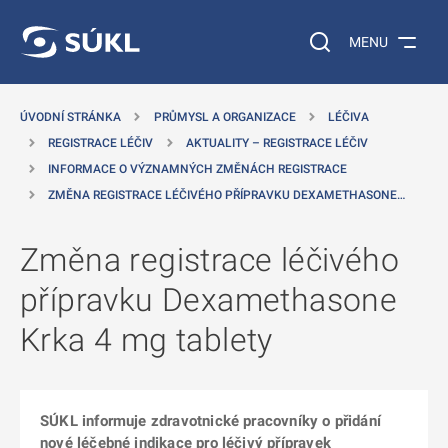
 NA HLAVNÍ OBSAH
Vyhledávání na web
MENU
ÚVODNÍ STRÁNKA
PRŮMYSL A ORGANIZACE
LÉČIVA
REGISTRACE LÉČIV
AKTUALITY – REGISTRACE LÉČIV
INFORMACE O VÝZNAMNÝCH ZMĚNÁCH REGISTRACE
ZMĚNA REGISTRACE LÉČIVÉHO PŘÍPRAVKU DEXAMETHASONE…
Změna registrace léčivého
přípravku Dexamethasone
Krka 4 mg tablety
SÚKL informuje zdravotnické pracovníky o přidání
nové léčebné indikace pro léčivý přípravek