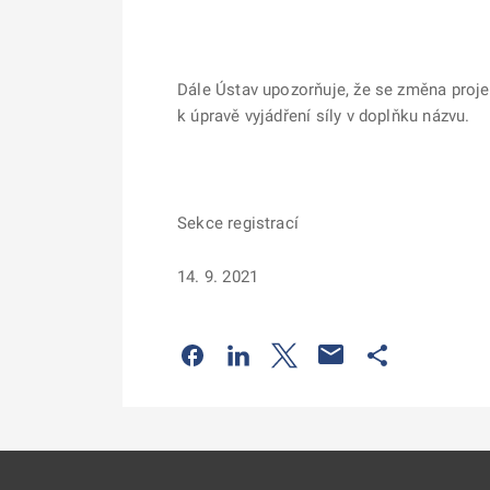
Dále Ústav upozorňuje, že se změna proje
k úpravě vyjádření síly v doplňku názvu.
Sekce registrací
14. 9. 2021
Odkaz se otevře na nové kartě
Odkaz se otevře na nové kart
Odkaz se otevře na nov
Odkaz se otev