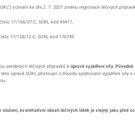
SÚKL“) schválil ke dni 2. 7. 2021 změnu registrace léčivých příprav
í číslo 17/168/07-C, SÚKL kód 49417,
 číslo 17/126/12-C, SÚKL kód 170749.
ou uvedených léčivých přípravků k
úpravě vyjádření síly. Původně 
této úpravě SÚKL přistoupil z důvodu sjednocení vyjádření síly s
tiv.
složení, kvantitativní obsah léčivých látek je stejný jako před 