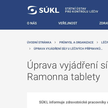
 NA HLAVNÍ OBSAH
STÁTNÍ ÚSTAV
PRO KONTROLU LÉČIV
O NÁS
VEŘEJNOST
ZDRA
ÚVODNÍ STRÁNKA
PRŮMYSL A ORGANIZACE
LÉČI
ÚPRAVA VYJÁDŘENÍ SÍLY U LÉČIVÝCH PŘÍPRAVKŮ…
Úprava vyjádření sí
Ramonna tablety
SÚKL informuje zdravotnické pracovníky o