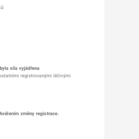
ků:
byla síla vyjádřena
 ostatními registrovanými léčivými
schválením změny registrace.