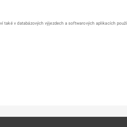
ví také v databázových výjezdech a softwarových aplikacích použí
ě
é kartě
ře na nové kartě